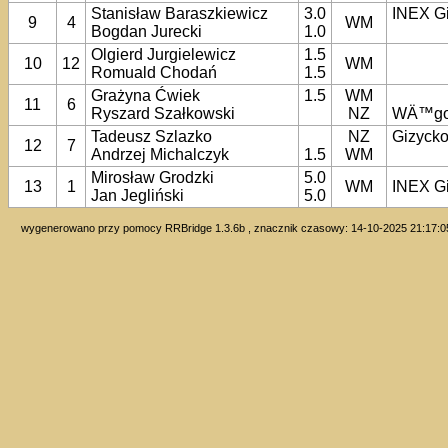
Stanisław Baraszkiewicz
3.0
INEX G
9
4
WM
Bogdan Jurecki
1.0
Olgierd Jurgielewicz
1.5
10
12
WM
Romuald Chodań
1.5
Grażyna Ćwiek
1.5
WM
11
6
Ryszard Szałkowski
NZ
WÄ™go
Tadeusz Szlazko
NZ
Gizyck
12
7
Andrzej Michalczyk
1.5
WM
Mirosław Grodzki
5.0
13
1
WM
INEX G
Jan Jegliński
5.0
wygenerowano przy pomocy RRBridge 1.3.6b , znacznik czasowy: 14-10-2025 21:17:0