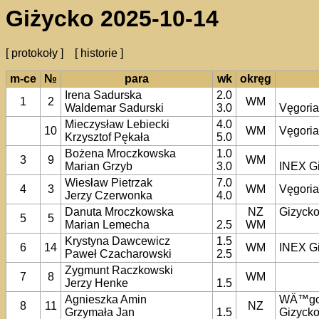
Giżycko 2025-10-14
[ protokoły ]
[ historie ]
m-ce
№
para
wk
okręg
Irena Sadurska
2.0
1
2
WM
Waldemar Sadurski
3.0
Vęgori
Mieczysław Lebiecki
4.0
10
WM
Vęgori
Krzysztof Pękała
5.0
Bożena Mroczkowska
1.0
3
9
WM
Marian Grzyb
3.0
INEX G
Wiesław Pietrzak
7.0
4
3
WM
Vęgori
Jerzy Czerwonka
4.0
Danuta Mroczkowska
NZ
Gizyck
5
5
Marian Lemecha
2.5
WM
Krystyna Dawcewicz
1.5
6
14
WM
INEX G
Paweł Czacharowski
2.5
Zygmunt Raczkowski
7
8
WM
Jerzy Henke
1.5
Agnieszka Amin
WÄ™go
8
11
NZ
Grzymała Jan
1.5
Gizyck