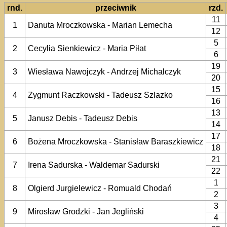
rnd.
przeciwnik
rzd.
11
1
Danuta Mroczkowska - Marian Lemecha
12
5
2
Cecylia Sienkiewicz - Maria Piłat
6
19
3
Wiesława Nawojczyk - Andrzej Michalczyk
20
15
4
Zygmunt Raczkowski - Tadeusz Szlazko
16
13
5
Janusz Debis - Tadeusz Debis
14
17
6
Bożena Mroczkowska - Stanisław Baraszkiewicz
18
21
7
Irena Sadurska - Waldemar Sadurski
22
1
8
Olgierd Jurgielewicz - Romuald Chodań
2
3
9
Mirosław Grodzki - Jan Jegliński
4