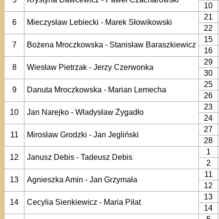
10
21
6
Mieczysław Lebiecki - Marek Słowikowski
22
15
7
Bożena Mroczkowska - Stanisław Baraszkiewicz
16
29
8
Wiesław Pietrzak - Jerzy Czerwonka
30
25
9
Danuta Mroczkowska - Marian Lemecha
26
23
10
Jan Narejko - Władysław Żygadło
24
27
11
Mirosław Grodzki - Jan Jegliński
28
1
12
Janusz Debis - Tadeusz Debis
2
11
13
Agnieszka Amin - Jan Grzymała
12
13
14
Cecylia Sienkiewicz - Maria Piłat
14