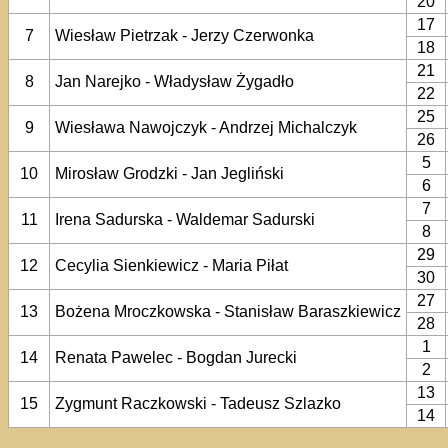
20
17
7
Wiesław Pietrzak - Jerzy Czerwonka
18
21
8
Jan Narejko - Władysław Żygadło
22
25
9
Wiesława Nawojczyk - Andrzej Michalczyk
26
5
10
Mirosław Grodzki - Jan Jegliński
6
7
11
Irena Sadurska - Waldemar Sadurski
8
29
12
Cecylia Sienkiewicz - Maria Piłat
30
27
13
Bożena Mroczkowska - Stanisław Baraszkiewicz
28
1
14
Renata Pawelec - Bogdan Jurecki
2
13
15
Zygmunt Raczkowski - Tadeusz Szlazko
14