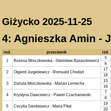
Giżycko 2025-11-25
4: Agnieszka Amin - 
rnd.
przeciwnik
rzd.
5
1
Bożena Mroczkowska - Stanisław Baraszkiewicz
6
17
2
Olgierd Jurgielewicz - Romuald Chodań
18
15
3
Danuta Mroczkowska - Marian Lemecha
16
7
4
Krystyna Dawcewicz - Paweł Czacharowski
8
19
5
Cecylia Sienkiewicz - Maria Piłat
20