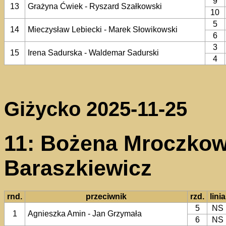
9
13
Grażyna Ćwiek - Ryszard Szałkowski
10
5
14
Mieczysław Lebiecki - Marek Słowikowski
6
3
15
Irena Sadurska - Waldemar Sadurski
4
Giżycko 2025-11-25
11: Bożena Mroczkow
Baraszkiewicz
rnd.
przeciwnik
rzd.
linia
5
NS
1
Agnieszka Amin - Jan Grzymała
6
NS