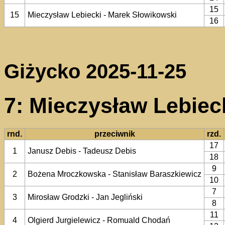
15
15
Mieczysław Lebiecki - Marek Słowikowski
16
Giżycko 2025-11-25
7: Mieczysław Lebiec
rnd.
przeciwnik
rzd.
17
1
Janusz Debis - Tadeusz Debis
18
9
2
Bożena Mroczkowska - Stanisław Baraszkiewicz
10
7
3
Mirosław Grodzki - Jan Jegliński
8
11
4
Olgierd Jurgielewicz - Romuald Chodań