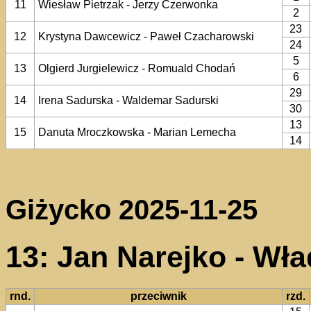
11
Wiesław Pietrzak - Jerzy Czerwonka
2
23
12
Krystyna Dawcewicz - Paweł Czacharowski
24
5
13
Olgierd Jurgielewicz - Romuald Chodań
6
29
14
Irena Sadurska - Waldemar Sadurski
30
13
15
Danuta Mroczkowska - Marian Lemecha
14
Giżycko 2025-11-25
13: Jan Narejko - Wł
rnd.
przeciwnik
rzd.