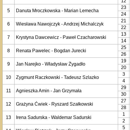
12
23
5
Danuta Mroczkowska - Marian Lemecha
24
21
6
Wiesława Nawojczyk - Andrzej Michalczyk
22
13
7
Krystyna Dawcewicz - Paweł Czacharowski
14
25
8
Renata Pawelec - Bogdan Jurecki
26
19
9
Jan Narejko - Władysław Żygadło
20
3
10
Zygmunt Raczkowski - Tadeusz Szlazko
4
29
11
Agnieszka Amin - Jan Grzymała
30
27
12
Grażyna Ćwiek - Ryszard Szałkowski
28
1
13
Irena Sadurska - Waldemar Sadurski
2
5