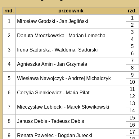
rnd.
przeciwnik
rzd.
1
1
Mirosław Grodzki - Jan Jegliński
2
3
2
Danuta Mroczkowska - Marian Lemecha
4
5
3
Irena Sadurska - Waldemar Sadurski
6
7
4
Agnieszka Amin - Jan Grzymała
8
9
5
Wiesława Nawojczyk - Andrzej Michalczyk
10
11
6
Cecylia Sienkiewicz - Maria Piłat
12
13
7
Mieczysław Lebiecki - Marek Słowikowski
14
15
8
Janusz Debis - Tadeusz Debis
16
17
9
Renata Pawelec - Bogdan Jurecki