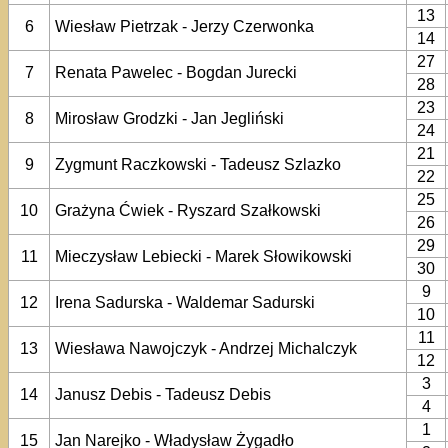
13
6
Wiesław Pietrzak - Jerzy Czerwonka
14
27
7
Renata Pawelec - Bogdan Jurecki
28
23
8
Mirosław Grodzki - Jan Jegliński
24
21
9
Zygmunt Raczkowski - Tadeusz Szlazko
22
25
10
Grażyna Ćwiek - Ryszard Szałkowski
26
29
11
Mieczysław Lebiecki - Marek Słowikowski
30
9
12
Irena Sadurska - Waldemar Sadurski
10
11
13
Wiesława Nawojczyk - Andrzej Michalczyk
12
3
14
Janusz Debis - Tadeusz Debis
4
1
15
Jan Narejko - Władysław Żygadło