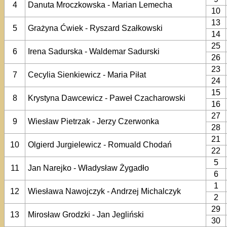
4
Danuta Mroczkowska - Marian Lemecha
10
13
5
Grażyna Ćwiek - Ryszard Szałkowski
14
25
6
Irena Sadurska - Waldemar Sadurski
26
23
7
Cecylia Sienkiewicz - Maria Piłat
24
15
8
Krystyna Dawcewicz - Paweł Czacharowski
16
27
9
Wiesław Pietrzak - Jerzy Czerwonka
28
21
10
Olgierd Jurgielewicz - Romuald Chodań
22
5
11
Jan Narejko - Władysław Żygadło
6
1
12
Wiesława Nawojczyk - Andrzej Michalczyk
2
29
13
Mirosław Grodzki - Jan Jegliński
30