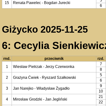
5
15
Renata Pawelec - Bogdan Jurecki
6
Giżycko 2025-11-25
6: Cecylia Sienkiewicz
rnd.
przeciwnik
rzd.
7
1
Wiesław Pietrzak - Jerzy Czerwonka
8
5
2
Grażyna Ćwiek - Ryszard Szałkowski
6
9
3
Jan Narejko - Władysław Żygadło
10
21
4
Mirosław Grodzki - Jan Jegliński
22