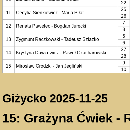
22
25
11
Cecylia Sienkiewicz - Maria Piłat
26
7
12
Renata Pawelec - Bogdan Jurecki
8
5
13
Zygmunt Raczkowski - Tadeusz Szlazko
6
27
14
Krystyna Dawcewicz - Paweł Czacharowski
28
9
15
Mirosław Grodzki - Jan Jegliński
10
Giżycko 2025-11-25
15: Grażyna Ćwiek - 