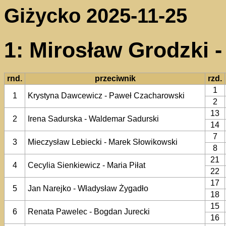
Giżycko 2025-11-25
1: Mirosław Grodzki -
rnd.
przeciwnik
rzd.
1
1
Krystyna Dawcewicz - Paweł Czacharowski
2
13
2
Irena Sadurska - Waldemar Sadurski
14
7
3
Mieczysław Lebiecki - Marek Słowikowski
8
21
4
Cecylia Sienkiewicz - Maria Piłat
22
17
5
Jan Narejko - Władysław Żygadło
18
15
6
Renata Pawelec - Bogdan Jurecki
16