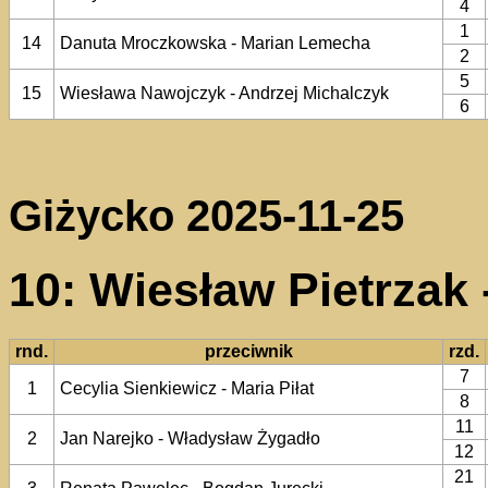
4
1
14
Danuta Mroczkowska - Marian Lemecha
2
5
15
Wiesława Nawojczyk - Andrzej Michalczyk
6
Giżycko 2025-11-25
10: Wiesław Pietrzak
rnd.
przeciwnik
rzd.
7
1
Cecylia Sienkiewicz - Maria Piłat
8
11
2
Jan Narejko - Władysław Żygadło
12
21