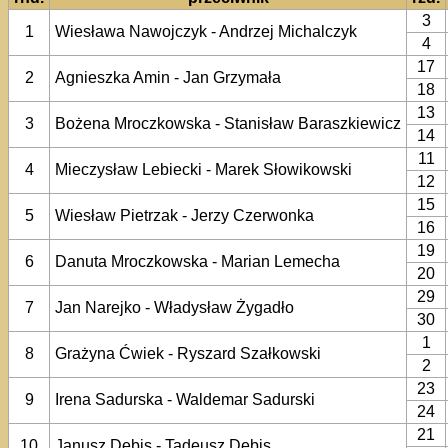
3
1
Wiesława Nawojczyk - Andrzej Michalczyk
4
17
2
Agnieszka Amin - Jan Grzymała
18
13
3
Bożena Mroczkowska - Stanisław Baraszkiewicz
14
11
4
Mieczysław Lebiecki - Marek Słowikowski
12
15
5
Wiesław Pietrzak - Jerzy Czerwonka
16
19
6
Danuta Mroczkowska - Marian Lemecha
20
29
7
Jan Narejko - Władysław Żygadło
30
1
8
Grażyna Ćwiek - Ryszard Szałkowski
2
23
9
Irena Sadurska - Waldemar Sadurski
24
21
10
Janusz Debis - Tadeusz Debis