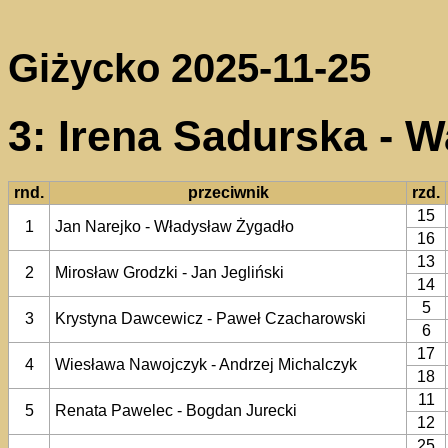
Giżycko 2025-11-25
3: Irena Sadurska - 
rnd.
przeciwnik
rzd.
15
1
Jan Narejko - Władysław Żygadło
16
13
2
Mirosław Grodzki - Jan Jegliński
14
5
3
Krystyna Dawcewicz - Paweł Czacharowski
6
17
4
Wiesława Nawojczyk - Andrzej Michalczyk
18
11
5
Renata Pawelec - Bogdan Jurecki
12
25