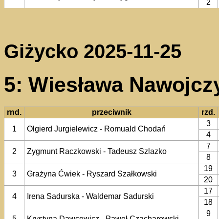
2
Giżycko 2025-11-25
5: Wiesława Nawojczy
rnd.
przeciwnik
rzd.
3
1
Olgierd Jurgielewicz - Romuald Chodań
4
7
2
Zygmunt Raczkowski - Tadeusz Szlazko
8
19
3
Grażyna Ćwiek - Ryszard Szałkowski
20
17
4
Irena Sadurska - Waldemar Sadurski
18
9
5
Krystyna Dawcewicz - Paweł Czacharowski