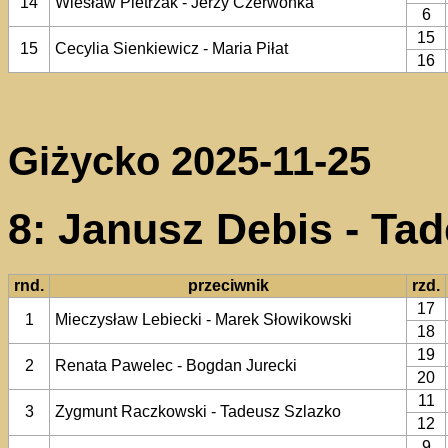
14
Wiesław Pietrzak - Jerzy Czerwonka
6
15
15
Cecylia Sienkiewicz - Maria Piłat
16
Giżycko 2025-11-25
8: Janusz Debis - Ta
rnd.
przeciwnik
rzd.
17
1
Mieczysław Lebiecki - Marek Słowikowski
18
19
2
Renata Pawelec - Bogdan Jurecki
20
11
3
Zygmunt Raczkowski - Tadeusz Szlazko
12
9