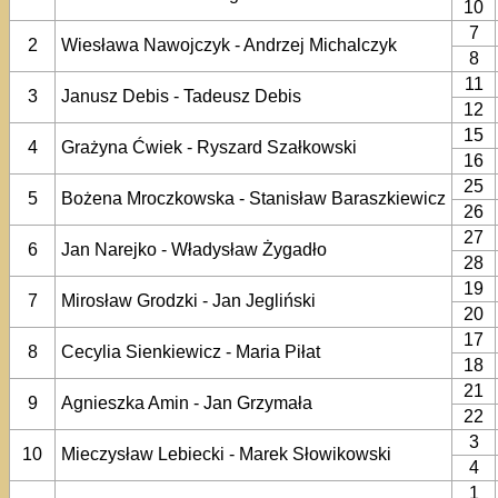
10
7
2
Wiesława Nawojczyk - Andrzej Michalczyk
8
11
3
Janusz Debis - Tadeusz Debis
12
15
4
Grażyna Ćwiek - Ryszard Szałkowski
16
25
5
Bożena Mroczkowska - Stanisław Baraszkiewicz
26
27
6
Jan Narejko - Władysław Żygadło
28
19
7
Mirosław Grodzki - Jan Jegliński
20
17
8
Cecylia Sienkiewicz - Maria Piłat
18
21
9
Agnieszka Amin - Jan Grzymała
22
3
10
Mieczysław Lebiecki - Marek Słowikowski
4
1