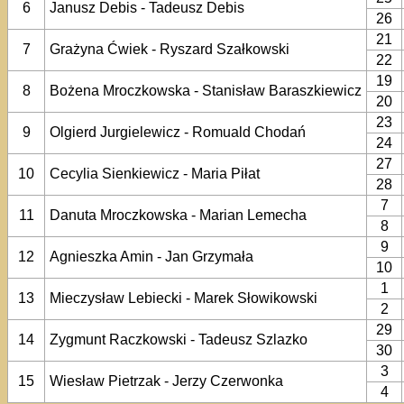
6
Janusz Debis - Tadeusz Debis
26
21
7
Grażyna Ćwiek - Ryszard Szałkowski
22
19
8
Bożena Mroczkowska - Stanisław Baraszkiewicz
20
23
9
Olgierd Jurgielewicz - Romuald Chodań
24
27
10
Cecylia Sienkiewicz - Maria Piłat
28
7
11
Danuta Mroczkowska - Marian Lemecha
8
9
12
Agnieszka Amin - Jan Grzymała
10
1
13
Mieczysław Lebiecki - Marek Słowikowski
2
29
14
Zygmunt Raczkowski - Tadeusz Szlazko
30
3
15
Wiesław Pietrzak - Jerzy Czerwonka
4