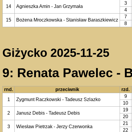
3
14
Agnieszka Amin - Jan Grzymała
4
7
15
Bożena Mroczkowska - Stanisław Baraszkiewicz
8
Giżycko 2025-11-25
9: Renata Pawelec - 
rnd.
przeciwnik
rzd.
9
1
Zygmunt Raczkowski - Tadeusz Szlazko
10
19
2
Janusz Debis - Tadeusz Debis
20
21
3
Wiesław Pietrzak - Jerzy Czerwonka
22