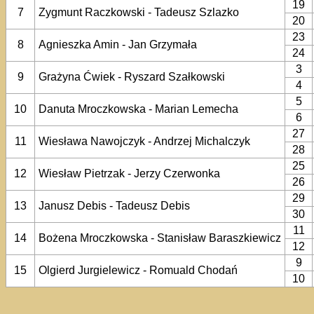
19
7
Zygmunt Raczkowski - Tadeusz Szlazko
20
23
8
Agnieszka Amin - Jan Grzymała
24
3
9
Grażyna Ćwiek - Ryszard Szałkowski
4
5
10
Danuta Mroczkowska - Marian Lemecha
6
27
11
Wiesława Nawojczyk - Andrzej Michalczyk
28
25
12
Wiesław Pietrzak - Jerzy Czerwonka
26
29
13
Janusz Debis - Tadeusz Debis
30
11
14
Bożena Mroczkowska - Stanisław Baraszkiewicz
12
9
15
Olgierd Jurgielewicz - Romuald Chodań
10