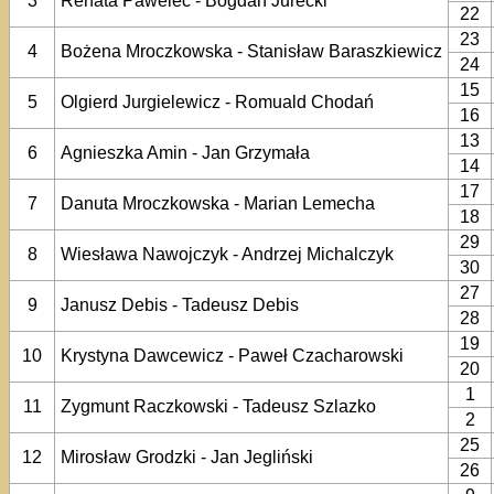
3
Renata Pawelec - Bogdan Jurecki
22
23
4
Bożena Mroczkowska - Stanisław Baraszkiewicz
24
15
5
Olgierd Jurgielewicz - Romuald Chodań
16
13
6
Agnieszka Amin - Jan Grzymała
14
17
7
Danuta Mroczkowska - Marian Lemecha
18
29
8
Wiesława Nawojczyk - Andrzej Michalczyk
30
27
9
Janusz Debis - Tadeusz Debis
28
19
10
Krystyna Dawcewicz - Paweł Czacharowski
20
1
11
Zygmunt Raczkowski - Tadeusz Szlazko
2
25
12
Mirosław Grodzki - Jan Jegliński
26