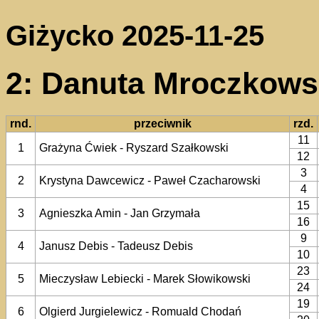
Giżycko 2025-11-25
2: Danuta Mroczkows
rnd.
przeciwnik
rzd.
11
1
Grażyna Ćwiek - Ryszard Szałkowski
12
3
2
Krystyna Dawcewicz - Paweł Czacharowski
4
15
3
Agnieszka Amin - Jan Grzymała
16
9
4
Janusz Debis - Tadeusz Debis
10
23
5
Mieczysław Lebiecki - Marek Słowikowski
24
19
6
Olgierd Jurgielewicz - Romuald Chodań