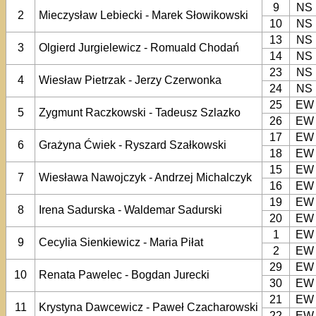
9
NS
2
Mieczysław Lebiecki - Marek Słowikowski
10
NS
13
NS
3
Olgierd Jurgielewicz - Romuald Chodań
14
NS
23
NS
4
Wiesław Pietrzak - Jerzy Czerwonka
24
NS
25
EW
5
Zygmunt Raczkowski - Tadeusz Szlazko
26
EW
17
EW
6
Grażyna Ćwiek - Ryszard Szałkowski
18
EW
15
EW
7
Wiesława Nawojczyk - Andrzej Michalczyk
16
EW
19
EW
8
Irena Sadurska - Waldemar Sadurski
20
EW
1
EW
9
Cecylia Sienkiewicz - Maria Piłat
2
EW
29
EW
10
Renata Pawelec - Bogdan Jurecki
30
EW
21
EW
11
Krystyna Dawcewicz - Paweł Czacharowski
22
EW