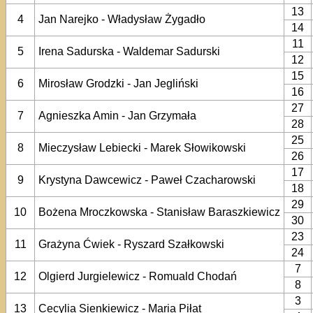
13
4
Jan Narejko - Władysław Żygadło
14
11
5
Irena Sadurska - Waldemar Sadurski
12
15
6
Mirosław Grodzki - Jan Jegliński
16
27
7
Agnieszka Amin - Jan Grzymała
28
25
8
Mieczysław Lebiecki - Marek Słowikowski
26
17
9
Krystyna Dawcewicz - Paweł Czacharowski
18
29
10
Bożena Mroczkowska - Stanisław Baraszkiewicz
30
23
11
Grażyna Ćwiek - Ryszard Szałkowski
24
7
12
Olgierd Jurgielewicz - Romuald Chodań
8
3
13
Cecylia Sienkiewicz - Maria Piłat