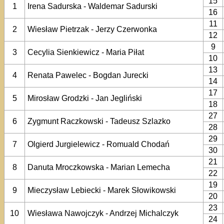
15
1
Irena Sadurska - Waldemar Sadurski
16
11
2
Wiesław Pietrzak - Jerzy Czerwonka
12
9
3
Cecylia Sienkiewicz - Maria Piłat
10
13
4
Renata Pawelec - Bogdan Jurecki
14
17
5
Mirosław Grodzki - Jan Jegliński
18
27
6
Zygmunt Raczkowski - Tadeusz Szlazko
28
29
7
Olgierd Jurgielewicz - Romuald Chodań
30
21
8
Danuta Mroczkowska - Marian Lemecha
22
19
9
Mieczysław Lebiecki - Marek Słowikowski
20
23
10
Wiesława Nawojczyk - Andrzej Michalczyk
24