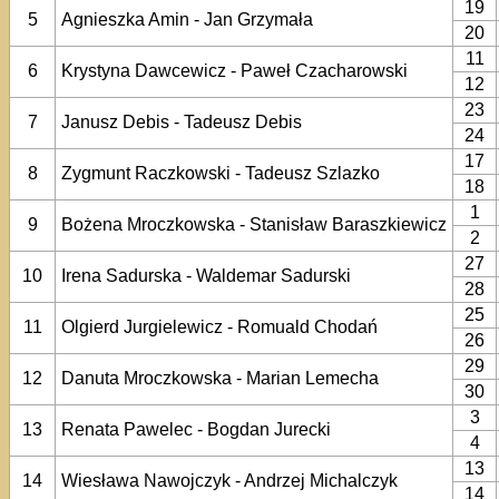
19
5
Agnieszka Amin - Jan Grzymała
20
11
6
Krystyna Dawcewicz - Paweł Czacharowski
12
23
7
Janusz Debis - Tadeusz Debis
24
17
8
Zygmunt Raczkowski - Tadeusz Szlazko
18
1
9
Bożena Mroczkowska - Stanisław Baraszkiewicz
2
27
10
Irena Sadurska - Waldemar Sadurski
28
25
11
Olgierd Jurgielewicz - Romuald Chodań
26
29
12
Danuta Mroczkowska - Marian Lemecha
30
3
13
Renata Pawelec - Bogdan Jurecki
4
13
14
Wiesława Nawojczyk - Andrzej Michalczyk
14