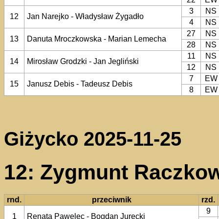
3
NS
12
Jan Narejko - Władysław Żygadło
4
NS
27
NS
13
Danuta Mroczkowska - Marian Lemecha
28
NS
11
NS
14
Mirosław Grodzki - Jan Jegliński
12
NS
7
EW
15
Janusz Debis - Tadeusz Debis
8
EW
Giżycko 2025-11-25
12: Zygmunt Raczkow
rnd.
przeciwnik
rzd.
9
1
Renata Pawelec - Bogdan Jurecki