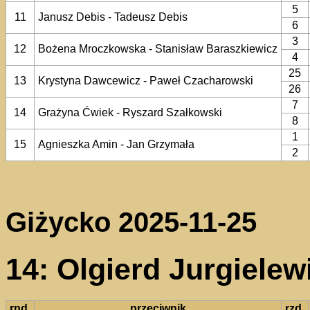
5
11
Janusz Debis - Tadeusz Debis
6
3
12
Bożena Mroczkowska - Stanisław Baraszkiewicz
4
25
13
Krystyna Dawcewicz - Paweł Czacharowski
26
7
14
Grażyna Ćwiek - Ryszard Szałkowski
8
1
15
Agnieszka Amin - Jan Grzymała
2
Giżycko 2025-11-25
14: Olgierd Jurgiele
rnd.
przeciwnik
rzd.