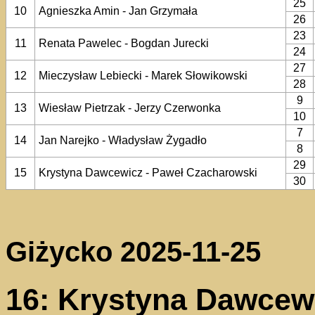
25
10
Agnieszka Amin - Jan Grzymała
26
23
11
Renata Pawelec - Bogdan Jurecki
24
27
12
Mieczysław Lebiecki - Marek Słowikowski
28
9
13
Wiesław Pietrzak - Jerzy Czerwonka
10
7
14
Jan Narejko - Władysław Żygadło
8
29
15
Krystyna Dawcewicz - Paweł Czacharowski
30
Giżycko 2025-11-25
16: Krystyna Dawcew