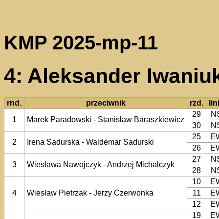
KMP 2025-mp-11
4: Aleksander Iwaniu
rnd.
przeciwnik
rzd.
lin
29
N
1
Marek Paradowski - Stanisław Baraszkiewicz
30
N
25
E
2
Irena Sadurska - Waldemar Sadurski
26
E
27
N
3
Wiesława Nawojczyk - Andrzej Michalczyk
28
N
10
E
4
Wiesław Pietrzak - Jerzy Czerwonka
11
E
12
E
19
E