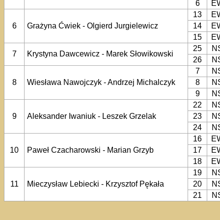
6
E
13
E
6
Grażyna Ćwiek - Olgierd Jurgielewicz
14
E
15
E
25
N
7
Krystyna Dawcewicz - Marek Słowikowski
26
N
7
N
8
Wiesława Nawojczyk - Andrzej Michalczyk
8
N
9
N
22
N
9
Aleksander Iwaniuk - Leszek Grzelak
23
N
24
N
16
E
10
Paweł Czacharowski - Marian Grzyb
17
E
18
E
19
N
11
Mieczysław Lebiecki - Krzysztof Pękała
20
N
21
N