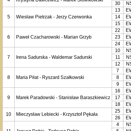
30
N
13
E
5
Wiesław Pietrzak - Jerzy Czerwonka
14
E
15
E
22
E
6
Paweł Czacharowski - Marian Grzyb
23
E
24
E
10
N
7
Irena Sadurska - Waldemar Sadurski
11
N
12
N
7
E
8
Maria Piłat - Ryszard Szałkowski
8
E
9
E
16
E
9
Marek Paradowski - Stanisław Baraszkiewicz
17
E
18
E
25
E
10
Mieczysław Lebiecki - Krzysztof Pękała
26
E
4
N