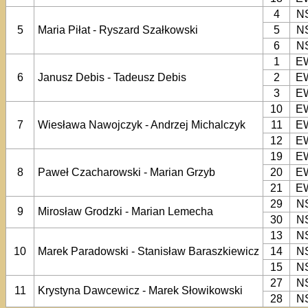
4
N
5
Maria Piłat - Ryszard Szałkowski
5
N
6
N
1
E
6
Janusz Debis - Tadeusz Debis
2
E
3
E
10
E
7
Wiesława Nawojczyk - Andrzej Michalczyk
11
E
12
E
19
E
8
Paweł Czacharowski - Marian Grzyb
20
E
21
E
29
N
9
Mirosław Grodzki - Marian Lemecha
30
N
13
N
10
Marek Paradowski - Stanisław Baraszkiewicz
14
N
15
N
27
N
11
Krystyna Dawcewicz - Marek Słowikowski
28
N