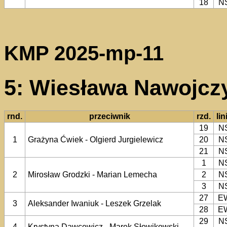
18
N
KMP 2025-mp-11
5: Wiesława Nawojczy
rnd.
przeciwnik
rzd.
lin
19
N
1
Grażyna Ćwiek - Olgierd Jurgielewicz
20
N
21
N
1
N
2
Mirosław Grodzki - Marian Lemecha
2
N
3
N
27
E
3
Aleksander Iwaniuk - Leszek Grzelak
28
E
29
N
4
Krystyna Dawcewicz - Marek Słowikowski