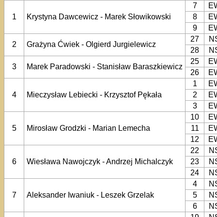
7
E
1
Krystyna Dawcewicz - Marek Słowikowski
8
E
9
E
27
N
2
Grażyna Ćwiek - Olgierd Jurgielewicz
28
N
25
E
3
Marek Paradowski - Stanisław Baraszkiewicz
26
E
1
E
4
Mieczysław Lebiecki - Krzysztof Pękała
2
E
3
E
10
E
5
Mirosław Grodzki - Marian Lemecha
11
E
12
E
22
N
6
Wiesława Nawojczyk - Andrzej Michalczyk
23
N
24
N
4
N
7
Aleksander Iwaniuk - Leszek Grzelak
5
N
6
N