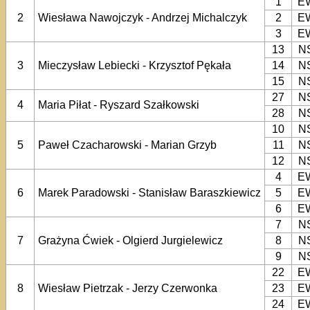
1
E
2
Wiesława Nawojczyk - Andrzej Michalczyk
2
E
3
E
13
N
3
Mieczysław Lebiecki - Krzysztof Pękała
14
N
15
N
27
N
4
Maria Piłat - Ryszard Szałkowski
28
N
10
N
5
Paweł Czacharowski - Marian Grzyb
11
N
12
N
4
E
6
Marek Paradowski - Stanisław Baraszkiewicz
5
E
6
E
7
N
7
Grażyna Ćwiek - Olgierd Jurgielewicz
8
N
9
N
22
E
8
Wiesław Pietrzak - Jerzy Czerwonka
23
E
24
E