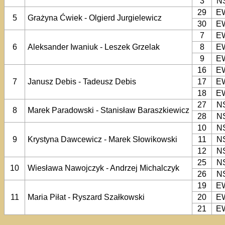
3
N
29
E
5
Grażyna Ćwiek - Olgierd Jurgielewicz
30
E
7
E
6
Aleksander Iwaniuk - Leszek Grzelak
8
E
9
E
16
E
7
Janusz Debis - Tadeusz Debis
17
E
18
E
27
N
8
Marek Paradowski - Stanisław Baraszkiewicz
28
N
10
N
9
Krystyna Dawcewicz - Marek Słowikowski
11
N
12
N
25
N
10
Wiesława Nawojczyk - Andrzej Michalczyk
26
N
19
E
11
Maria Piłat - Ryszard Szałkowski
20
E
21
E