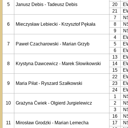
5
Janusz Debis - Tadeusz Debis
20
E
21
E
7
N
6
Mieczysław Lebiecki - Krzysztof Pękała
8
N
9
N
4
E
7
Paweł Czacharowski - Marian Grzyb
5
E
6
E
13
E
8
Krystyna Dawcewicz - Marek Słowikowski
14
E
15
E
22
E
9
Maria Piłat - Ryszard Szałkowski
23
E
24
E
1
N
10
Grażyna Ćwiek - Olgierd Jurgielewicz
2
N
3
N
16
N
11
Mirosław Grodzki - Marian Lemecha
17
N