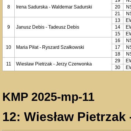
19
N
8
Irena Sadurska - Waldemar Sadurski
20
N
21
N
13
E
9
Janusz Debis - Tadeusz Debis
14
E
15
E
16
N
10
Maria Piłat - Ryszard Szałkowski
17
N
18
N
29
E
11
Wiesław Pietrzak - Jerzy Czerwonka
30
E
KMP 2025-mp-11
12: Wiesław Pietrzak