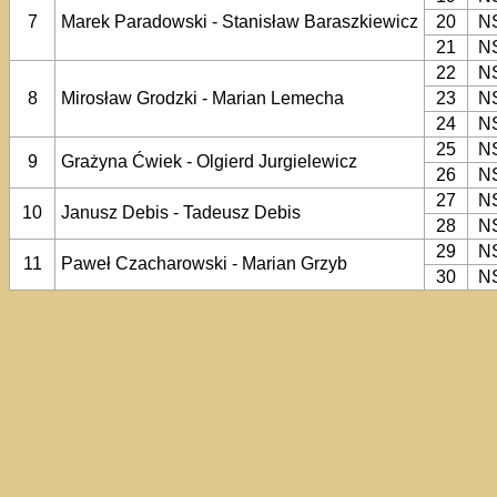
7
Marek Paradowski - Stanisław Baraszkiewicz
20
N
21
N
22
N
8
Mirosław Grodzki - Marian Lemecha
23
N
24
N
25
N
9
Grażyna Ćwiek - Olgierd Jurgielewicz
26
N
27
N
10
Janusz Debis - Tadeusz Debis
28
N
29
N
11
Paweł Czacharowski - Marian Grzyb
30
N