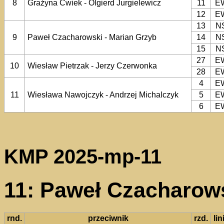
8
Grażyna Ćwiek - Olgierd Jurgielewicz
11
E
12
E
13
N
9
Paweł Czacharowski - Marian Grzyb
14
N
15
N
27
E
10
Wiesław Pietrzak - Jerzy Czerwonka
28
E
4
E
11
Wiesława Nawojczyk - Andrzej Michalczyk
5
E
6
E
KMP 2025-mp-11
11: Paweł Czacharows
rnd.
przeciwnik
rzd.
lin