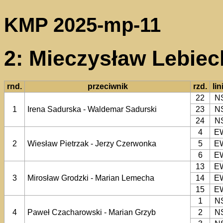
KMP 2025-mp-11
2: Mieczysław Lebieck
rnd.
przeciwnik
rzd.
lin
22
N
1
Irena Sadurska - Waldemar Sadurski
23
N
24
N
4
E
2
Wiesław Pietrzak - Jerzy Czerwonka
5
E
6
E
13
E
3
Mirosław Grodzki - Marian Lemecha
14
E
15
E
1
N
4
Paweł Czacharowski - Marian Grzyb
2
N