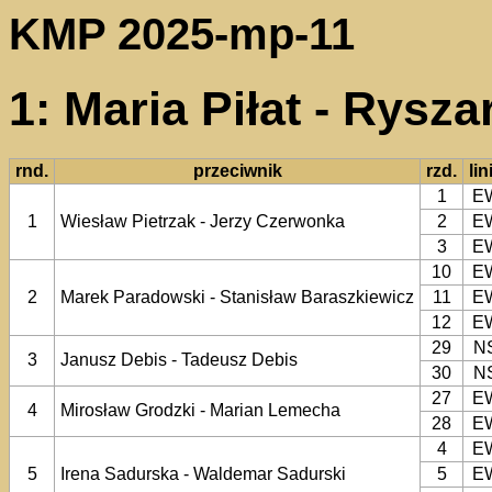
KMP 2025-mp-11
1: Maria Piłat - Rysz
rnd.
przeciwnik
rzd.
lin
1
E
1
Wiesław Pietrzak - Jerzy Czerwonka
2
E
3
E
10
E
2
Marek Paradowski - Stanisław Baraszkiewicz
11
E
12
E
29
N
3
Janusz Debis - Tadeusz Debis
30
N
27
E
4
Mirosław Grodzki - Marian Lemecha
28
E
4
E
5
Irena Sadurska - Waldemar Sadurski
5
E