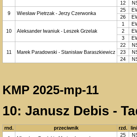
12
N
25
E
9
Wiesław Pietrzak - Jerzy Czerwonka
26
E
1
E
10
Aleksander Iwaniuk - Leszek Grzelak
2
E
3
E
22
N
11
Marek Paradowski - Stanisław Baraszkiewicz
23
N
24
N
KMP 2025-mp-11
10: Janusz Debis - T
rnd.
przeciwnik
rzd.
lin
25
N