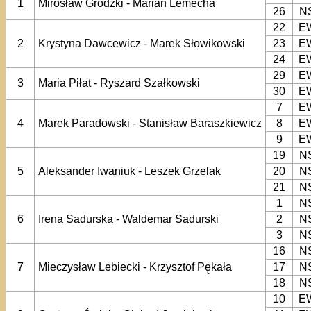
1
Mirosław Grodzki - Marian Lemecha
26
N
22
E
2
Krystyna Dawcewicz - Marek Słowikowski
23
E
24
E
29
E
3
Maria Piłat - Ryszard Szałkowski
30
E
7
E
4
Marek Paradowski - Stanisław Baraszkiewicz
8
E
9
E
19
N
5
Aleksander Iwaniuk - Leszek Grzelak
20
N
21
N
1
N
6
Irena Sadurska - Waldemar Sadurski
2
N
3
N
16
N
7
Mieczysław Lebiecki - Krzysztof Pękała
17
N
18
N
10
E