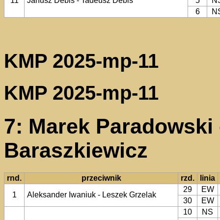
11
Janusz Debis - Tadeusz Debis
5
N
6
N
KMP 2025-mp-11
KMP 2025-mp-11
7: Marek Paradowski 
Baraszkiewicz
rnd.
przeciwnik
rzd.
linia
29
EW
1
Aleksander Iwaniuk - Leszek Grzelak
30
EW
10
NS