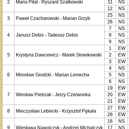
2
Maria Piłat - Ryszard Szałkowski
11
NS
12
NS
25
NS
3
Paweł Czacharowski - Marian Grzyb
26
NS
7
NS
4
Janusz Debis - Tadeusz Debis
8
NS
9
NS
1
EW
5
Krystyna Dawcewicz - Marek Słowikowski
2
EW
3
EW
4
NS
6
Mirosław Grodzki - Marian Lemecha
5
NS
6
NS
19
EW
7
Wiesław Pietrzak - Jerzy Czerwonka
20
EW
21
EW
27
EW
8
Mieczysław Lebiecki - Krzysztof Pękała
28
EW
16
NS
9
Wiesława Nawojczyk - Andrzej Michalczyk
17
NS