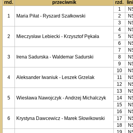
rnd.
przeciwnik
rzd.
lin
1
N
1
Maria Piłat - Ryszard Szałkowski
2
N
3
N
4
N
2
Mieczysław Lebiecki - Krzysztof Pękała
5
N
6
N
7
N
3
Irena Sadurska - Waldemar Sadurski
8
N
9
N
10
N
4
Aleksander Iwaniuk - Leszek Grzelak
11
N
12
N
13
N
5
Wiesława Nawojczyk - Andrzej Michalczyk
14
N
15
N
16
N
6
Krystyna Dawcewicz - Marek Słowikowski
17
N
18
N
19
N