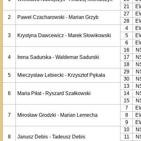
21
E
27
E
2
Paweł Czacharowski - Marian Grzyb
28
E
4
E
3
Krystyna Dawcewicz - Marek Słowikowski
5
E
6
E
16
N
4
Irena Sadurska - Waldemar Sadurski
17
N
18
N
29
N
5
Mieczysław Lebiecki - Krzysztof Pękała
30
N
13
N
6
Maria Piłat - Ryszard Szałkowski
14
N
15
N
7
E
7
Mirosław Grodzki - Marian Lemecha
8
E
9
E
10
N
8
Janusz Debis - Tadeusz Debis
11
N