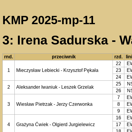
KMP 2025-mp-11
3: Irena Sadurska - 
rnd.
przeciwnik
rzd.
lin
22
E
1
Mieczysław Lebiecki - Krzysztof Pękała
23
E
24
E
25
N
2
Aleksander Iwaniuk - Leszek Grzelak
26
N
7
E
3
Wiesław Pietrzak - Jerzy Czerwonka
8
E
9
E
16
E
4
Grażyna Ćwiek - Olgierd Jurgielewicz
17
E
18
E