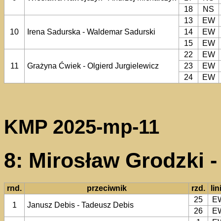
18
NS
13
EW
10
Irena Sadurska - Waldemar Sadurski
14
EW
15
EW
22
EW
11
Grażyna Ćwiek - Olgierd Jurgielewicz
23
EW
24
EW
KMP 2025-mp-11
8: Mirosław Grodzki 
rnd.
przeciwnik
rzd.
lin
25
E
1
Janusz Debis - Tadeusz Debis
26
E