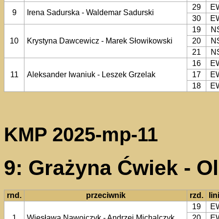
29
E
9
Irena Sadurska - Waldemar Sadurski
30
E
19
N
10
Krystyna Dawcewicz - Marek Słowikowski
20
N
21
N
16
E
11
Aleksander Iwaniuk - Leszek Grzelak
17
E
18
E
KMP 2025-mp-11
9: Grażyna Ćwiek - Ol
rnd.
przeciwnik
rzd.
lin
19
E
1
Wiesława Nawojczyk - Andrzej Michalczyk
20
E