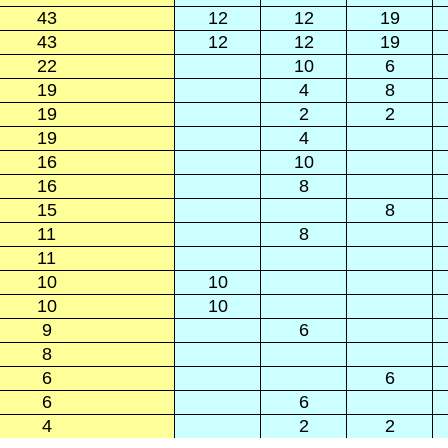
43
12
12
19
43
12
12
19
22
10
6
19
4
8
19
2
2
19
4
16
10
16
8
15
8
11
8
11
10
10
10
10
9
6
8
6
6
6
6
4
2
2