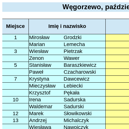
Węgorzewo, paździe
Miejsce
Imię i nazwisko
1
Mirosław
Grodzki
Marian
Lemecha
3
Wiesław
Pietrzak
Zenon
Wawer
5
Stanisław
Baraszkiewicz
Paweł
Czacharowski
7
Krystyna
Dawcewicz
Mieczysław
Lebiecki
Krzysztof
Pękała
10
Irena
Sadurska
Waldemar
Sadurski
12
Marek
Słowikowski
13
Andrzej
Michalczyk
Wiesława
Nawojczyk