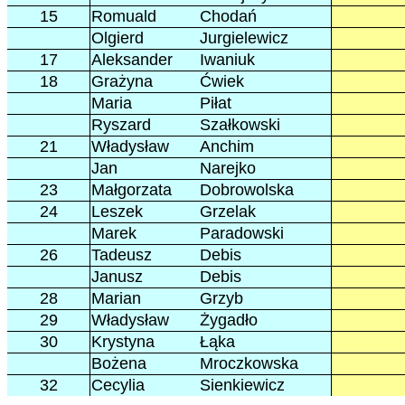
15
Romuald
Chodań
Olgierd
Jurgielewicz
17
Aleksander
Iwaniuk
18
Grażyna
Ćwiek
Maria
Piłat
Ryszard
Szałkowski
21
Władysław
Anchim
Jan
Narejko
23
Małgorzata
Dobrowolska
24
Leszek
Grzelak
Marek
Paradowski
26
Tadeusz
Debis
Janusz
Debis
28
Marian
Grzyb
29
Władysław
Żygadło
30
Krystyna
Łąka
Bożena
Mroczkowska
32
Cecylia
Sienkiewicz