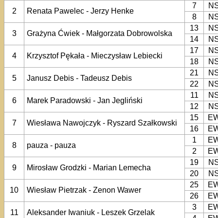
7
N
2
Renata Pawelec - Jerzy Henke
8
N
13
N
3
Grażyna Ćwiek - Małgorzata Dobrowolska
14
N
17
N
4
Krzysztof Pękała - Mieczysław Lebiecki
18
N
21
N
5
Janusz Debis - Tadeusz Debis
22
N
11
N
6
Marek Paradowski - Jan Jegliński
12
N
15
E
7
Wiesława Nawojczyk - Ryszard Szałkowski
16
E
1
E
8
pauza - pauza
2
E
19
N
9
Mirosław Grodzki - Marian Lemecha
20
N
25
E
10
Wiesław Pietrzak - Zenon Wawer
26
E
3
E
11
Aleksander Iwaniuk - Leszek Grzelak