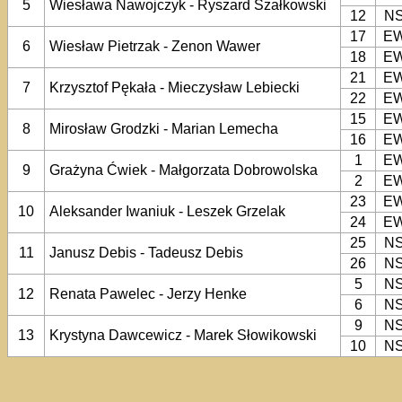
5
Wiesława Nawojczyk - Ryszard Szałkowski
12
N
17
E
6
Wiesław Pietrzak - Zenon Wawer
18
E
21
E
7
Krzysztof Pękała - Mieczysław Lebiecki
22
E
15
E
8
Mirosław Grodzki - Marian Lemecha
16
E
1
E
9
Grażyna Ćwiek - Małgorzata Dobrowolska
2
E
23
E
10
Aleksander Iwaniuk - Leszek Grzelak
24
E
25
N
11
Janusz Debis - Tadeusz Debis
26
N
5
N
12
Renata Pawelec - Jerzy Henke
6
N
9
N
13
Krystyna Dawcewicz - Marek Słowikowski
10
N