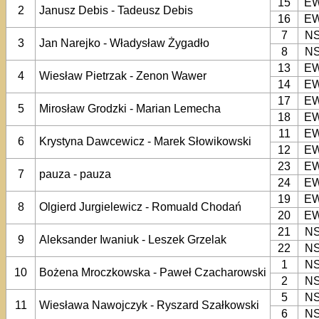
15
E
2
Janusz Debis - Tadeusz Debis
16
E
7
N
3
Jan Narejko - Władysław Żygadło
8
N
13
E
4
Wiesław Pietrzak - Zenon Wawer
14
E
17
E
5
Mirosław Grodzki - Marian Lemecha
18
E
11
E
6
Krystyna Dawcewicz - Marek Słowikowski
12
E
23
E
7
pauza - pauza
24
E
19
E
8
Olgierd Jurgielewicz - Romuald Chodań
20
E
21
N
9
Aleksander Iwaniuk - Leszek Grzelak
22
N
1
N
10
Bożena Mroczkowska - Paweł Czacharowski
2
N
5
N
11
Wiesława Nawojczyk - Ryszard Szałkowski
6
N