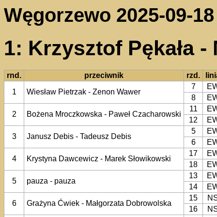
Węgorzewo 2025-09-18
1: Krzysztof Pękała -
rnd.
przeciwnik
rzd.
lin
7
E
1
Wiesław Pietrzak - Zenon Wawer
8
E
11
E
2
Bożena Mroczkowska - Paweł Czacharowski
12
E
5
E
3
Janusz Debis - Tadeusz Debis
6
E
17
E
4
Krystyna Dawcewicz - Marek Słowikowski
18
E
13
E
5
pauza - pauza
14
E
15
N
6
Grażyna Ćwiek - Małgorzata Dobrowolska
16
N