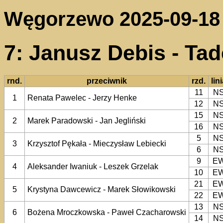
Węgorzewo 2025-09-18
7: Janusz Debis - Ta
rnd.
przeciwnik
rzd.
lin
11
N
1
Renata Pawelec - Jerzy Henke
12
N
15
N
2
Marek Paradowski - Jan Jegliński
16
N
5
N
3
Krzysztof Pękała - Mieczysław Lebiecki
6
N
9
E
4
Aleksander Iwaniuk - Leszek Grzelak
10
E
21
E
5
Krystyna Dawcewicz - Marek Słowikowski
22
E
13
N
6
Bożena Mroczkowska - Paweł Czacharowski
14
N