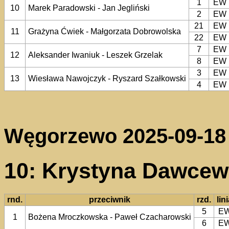
1
EW
10
Marek Paradowski - Jan Jegliński
2
EW
21
EW
11
Grażyna Ćwiek - Małgorzata Dobrowolska
22
EW
7
EW
12
Aleksander Iwaniuk - Leszek Grzelak
8
EW
3
EW
13
Wiesława Nawojczyk - Ryszard Szałkowski
4
EW
Węgorzewo 2025-09-18
10: Krystyna Dawcew
rnd.
przeciwnik
rzd.
lin
5
E
1
Bożena Mroczkowska - Paweł Czacharowski
6
E