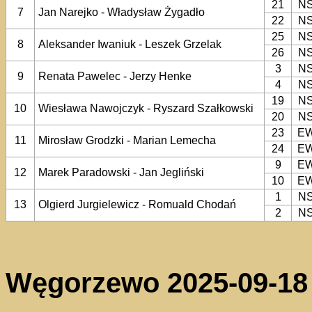
21
N
7
Jan Narejko - Władysław Żygadło
22
N
25
N
8
Aleksander Iwaniuk - Leszek Grzelak
26
N
3
N
9
Renata Pawelec - Jerzy Henke
4
N
19
N
10
Wiesława Nawojczyk - Ryszard Szałkowski
20
N
23
E
11
Mirosław Grodzki - Marian Lemecha
24
E
9
E
12
Marek Paradowski - Jan Jegliński
10
E
1
N
13
Olgierd Jurgielewicz - Romuald Chodań
2
N
Węgorzewo 2025-09-18