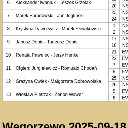
6
Aleksander Iwaniuk - Leszek Grzelak
20
N
23
N
7
Marek Paradowski - Jan Jegliński
24
N
1
N
8
Krystyna Dawcewicz - Marek Słowikowski
2
N
17
N
9
Janusz Debis - Tadeusz Debis
18
N
21
E
10
Renata Pawelec - Jerzy Henke
22
E
7
E
11
Olgierd Jurgielewicz - Romuald Chodań
8
E
25
N
12
Grażyna Ćwiek - Małgorzata Dobrowolska
26
N
5
E
13
Wiesław Pietrzak - Zenon Wawer
6
E
Węgorzewo 2025-09-18