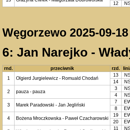
12
N
Węgorzewo 2025-09-18
6: Jan Narejko - Wła
rnd.
przeciwnik
rzd.
lin
13
N
1
Olgierd Jurgielewicz - Romuald Chodań
14
N
3
N
2
pauza - pauza
4
N
7
E
3
Marek Paradowski - Jan Jegliński
8
E
19
E
4
Bożena Mroczkowska - Paweł Czacharowski
20
E
11
N