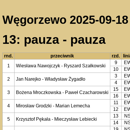
Węgorzewo 2025-09-18
13: pauza - pauza
rnd.
przeciwnik
rzd.
lin
9
E
1
Wiesława Nawojczyk - Ryszard Szałkowski
10
E
3
E
2
Jan Narejko - Władysław Żygadło
4
E
15
E
3
Bożena Mroczkowska - Paweł Czacharowski
16
E
11
E
4
Mirosław Grodzki - Marian Lemecha
12
E
13
N
5
Krzysztof Pękała - Mieczysław Lebiecki
14
N
19
N