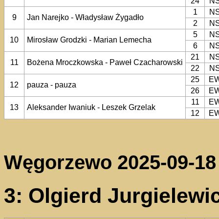
24
N
1
N
9
Jan Narejko - Władysław Żygadło
2
N
5
N
10
Mirosław Grodzki - Marian Lemecha
6
N
21
N
11
Bożena Mroczkowska - Paweł Czacharowski
22
N
25
E
12
pauza - pauza
26
E
11
E
13
Aleksander Iwaniuk - Leszek Grzelak
12
E
Węgorzewo 2025-09-18
3: Olgierd Jurgielew