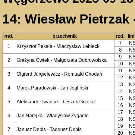
14: Wiesław Pietrzak
rnd.
przeciwnik
rzd.
lin
7
N
1
Krzysztof Pękała - Mieczysław Lebiecki
8
N
9
N
2
Grażyna Ćwiek - Małgorzata Dobrowolska
10
N
11
N
3
Olgierd Jurgielewicz - Romuald Chodań
12
N
13
N
4
Marek Paradowski - Jan Jegliński
14
N
15
N
5
Aleksander Iwaniuk - Leszek Grzelak
16
N
17
N
6
Jan Narejko - Władysław Żygadło
18
N
19
N
7
Janusz Debis - Tadeusz Debis
20
N