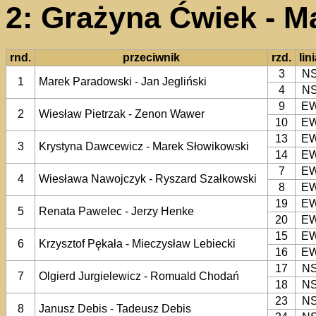
2: Grażyna Ćwiek - M
rnd.
przeciwnik
rzd.
lin
3
N
1
Marek Paradowski - Jan Jegliński
4
N
9
E
2
Wiesław Pietrzak - Zenon Wawer
10
E
13
E
3
Krystyna Dawcewicz - Marek Słowikowski
14
E
7
E
4
Wiesława Nawojczyk - Ryszard Szałkowski
8
E
19
E
5
Renata Pawelec - Jerzy Henke
20
E
15
E
6
Krzysztof Pękała - Mieczysław Lebiecki
16
E
17
N
7
Olgierd Jurgielewicz - Romuald Chodań
18
N
23
N
8
Janusz Debis - Tadeusz Debis