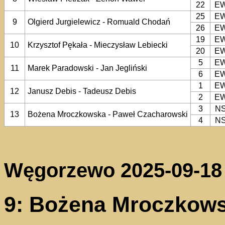
22
E
25
E
9
Olgierd Jurgielewicz - Romuald Chodań
26
E
19
E
10
Krzysztof Pękała - Mieczysław Lebiecki
20
E
5
E
11
Marek Paradowski - Jan Jegliński
6
E
1
E
12
Janusz Debis - Tadeusz Debis
2
E
3
N
13
Bożena Mroczkowska - Paweł Czacharowski
4
N
Węgorzewo 2025-09-18
9: Bożena Mroczkows