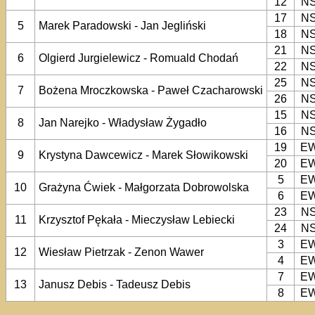
12
N
17
N
5
Marek Paradowski - Jan Jegliński
18
N
21
N
6
Olgierd Jurgielewicz - Romuald Chodań
22
N
25
N
7
Bożena Mroczkowska - Paweł Czacharowski
26
N
15
N
8
Jan Narejko - Władysław Żygadło
16
N
19
E
9
Krystyna Dawcewicz - Marek Słowikowski
20
E
5
E
10
Grażyna Ćwiek - Małgorzata Dobrowolska
6
E
23
N
11
Krzysztof Pękała - Mieczysław Lebiecki
24
N
3
E
12
Wiesław Pietrzak - Zenon Wawer
4
E
7
E
13
Janusz Debis - Tadeusz Debis
8
E