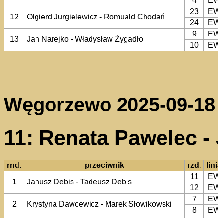
4
E
23
E
12
Olgierd Jurgielewicz - Romuald Chodań
24
E
9
E
13
Jan Narejko - Władysław Żygadło
10
E
Węgorzewo 2025-09-18
11: Renata Pawelec -
rnd.
przeciwnik
rzd.
lin
11
E
1
Janusz Debis - Tadeusz Debis
12
E
7
E
2
Krystyna Dawcewicz - Marek Słowikowski
8
E