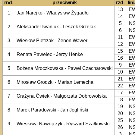
rnd.
przeciwnik
rzd.
lin
13
E
1
Jan Narejko - Władysław Żygadło
14
E
5
N
2
Aleksander Iwaniuk - Leszek Grzelak
6
N
11
E
3
Wiesław Pietrzak - Zenon Wawer
12
E
15
E
4
Renata Pawelec - Jerzy Henke
16
E
9
E
5
Bożena Mroczkowska - Paweł Czacharowski
10
E
21
E
6
Mirosław Grodzki - Marian Lemecha
22
E
17
E
7
Grażyna Ćwiek - Małgorzata Dobrowolska
18
E
19
N
8
Marek Paradowski - Jan Jegliński
20
N
25
N
9
Wiesława Nawojczyk - Ryszard Szałkowski
26
N
3
N