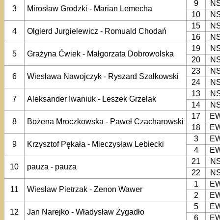
9
N
3
Mirosław Grodzki - Marian Lemecha
10
N
15
N
4
Olgierd Jurgielewicz - Romuald Chodań
16
N
19
N
5
Grażyna Ćwiek - Małgorzata Dobrowolska
20
N
23
N
6
Wiesława Nawojczyk - Ryszard Szałkowski
24
N
13
N
7
Aleksander Iwaniuk - Leszek Grzelak
14
N
17
E
8
Bożena Mroczkowska - Paweł Czacharowski
18
E
3
E
9
Krzysztof Pękała - Mieczysław Lebiecki
4
E
21
N
10
pauza - pauza
22
N
1
E
11
Wiesław Pietrzak - Zenon Wawer
2
E
5
E
12
Jan Narejko - Władysław Żygadło
6
E