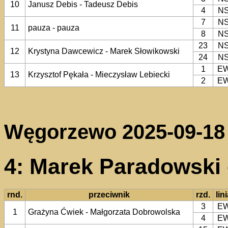
10
Janusz Debis - Tadeusz Debis
4
N
7
N
11
pauza - pauza
8
N
23
N
12
Krystyna Dawcewicz - Marek Słowikowski
24
N
1
E
13
Krzysztof Pękała - Mieczysław Lebiecki
2
E
Węgorzewo 2025-09-18
4: Marek Paradowski 
rnd.
przeciwnik
rzd.
lin
3
E
1
Grażyna Ćwiek - Małgorzata Dobrowolska
4
E