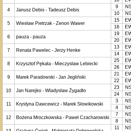
9
N
4
Janusz Debis - Tadeusz Debis
10
N
15
E
5
Wiesław Pietrzak - Zenon Wawer
16
E
19
E
6
pauza - pauza
20
E
13
E
7
Renata Pawelec - Jerzy Henke
14
E
25
E
8
Krzysztof Pękała - Mieczysław Lebiecki
26
E
21
E
9
Marek Paradowski - Jan Jegliński
22
E
23
N
10
Jan Narejko - Władysław Żygadło
24
N
3
N
11
Krystyna Dawcewicz - Marek Słowikowski
4
N
7
N
12
Bożena Mroczkowska - Paweł Czacharowski
8
N
11
N
13
Grażyna Ćwiek - Małgorzata Dobrowolska