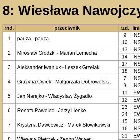
8: Wiesława Nawojczy
rnd.
przeciwnik
rzd.
lin
9
N
1
pauza - pauza
10
N
13
N
2
Mirosław Grodzki - Marian Lemecha
14
N
17
N
3
Aleksander Iwaniuk - Leszek Grzelak
18
N
7
N
4
Grażyna Ćwiek - Małgorzata Dobrowolska
8
N
11
E
5
Jan Narejko - Władysław Żygadło
12
E
23
E
6
Renata Pawelec - Jerzy Henke
24
E
15
N
7
Krystyna Dawcewicz - Marek Słowikowski
16
N
21
E
8
Wiesław Pietrzak - Zenon Wawer