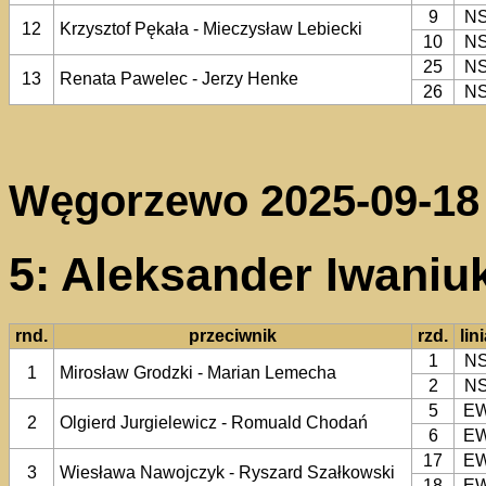
9
N
12
Krzysztof Pękała - Mieczysław Lebiecki
10
N
25
N
13
Renata Pawelec - Jerzy Henke
26
N
Węgorzewo 2025-09-18
5: Aleksander Iwaniu
rnd.
przeciwnik
rzd.
lin
1
N
1
Mirosław Grodzki - Marian Lemecha
2
N
5
E
2
Olgierd Jurgielewicz - Romuald Chodań
6
E
17
E
3
Wiesława Nawojczyk - Ryszard Szałkowski
18
E