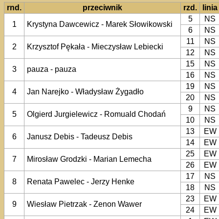
rnd.
przeciwnik
rzd.
linia
5
NS
1
Krystyna Dawcewicz - Marek Słowikowski
6
NS
11
NS
2
Krzysztof Pękała - Mieczysław Lebiecki
12
NS
15
NS
3
pauza - pauza
16
NS
19
NS
4
Jan Narejko - Władysław Żygadło
20
NS
9
NS
5
Olgierd Jurgielewicz - Romuald Chodań
10
NS
13
EW
6
Janusz Debis - Tadeusz Debis
14
EW
25
EW
7
Mirosław Grodzki - Marian Lemecha
26
EW
17
NS
8
Renata Pawelec - Jerzy Henke
18
NS
23
EW
9
Wiesław Pietrzak - Zenon Wawer
24
EW