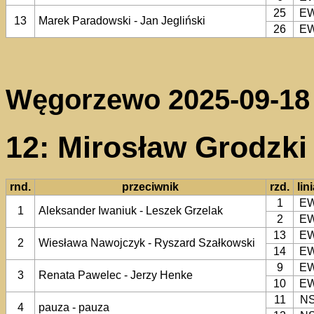
25
E
13
Marek Paradowski - Jan Jegliński
26
E
Węgorzewo 2025-09-18
12: Mirosław Grodzki
rnd.
przeciwnik
rzd.
lin
1
E
1
Aleksander Iwaniuk - Leszek Grzelak
2
E
13
E
2
Wiesława Nawojczyk - Ryszard Szałkowski
14
E
9
E
3
Renata Pawelec - Jerzy Henke
10
E
11
N
4
pauza - pauza