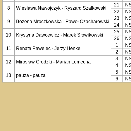
21
N
8
Wiesława Nawojczyk - Ryszard Szałkowski
22
N
23
N
9
Bożena Mroczkowska - Paweł Czacharowski
24
N
25
N
10
Krystyna Dawcewicz - Marek Słowikowski
26
N
1
N
11
Renata Pawelec - Jerzy Henke
2
N
3
N
12
Mirosław Grodzki - Marian Lemecha
4
N
5
N
13
pauza - pauza
6
N