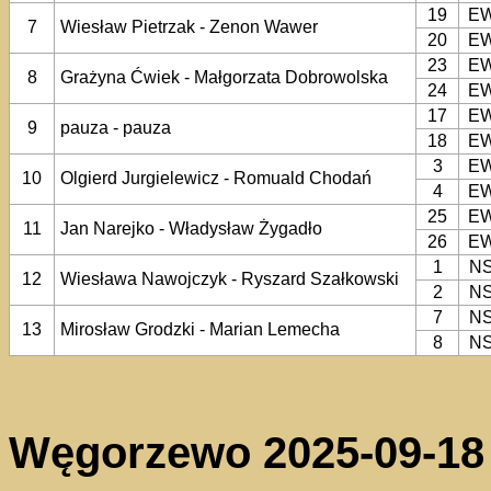
19
E
7
Wiesław Pietrzak - Zenon Wawer
20
E
23
E
8
Grażyna Ćwiek - Małgorzata Dobrowolska
24
E
17
E
9
pauza - pauza
18
E
3
E
10
Olgierd Jurgielewicz - Romuald Chodań
4
E
25
E
11
Jan Narejko - Władysław Żygadło
26
E
1
N
12
Wiesława Nawojczyk - Ryszard Szałkowski
2
N
7
N
13
Mirosław Grodzki - Marian Lemecha
8
N
Węgorzewo 2025-09-18