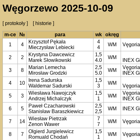
Węgorzewo 2025-10-09
[ protokoły ]
[ historie ]
m-ce
№
para
wk
okręg
Krzysztof Pękała
4
1
4
WM
Vęgori
Mieczysław Lebiecki
4
Krystyna Dawcewicz
1,5
2
2
WM
Marek Słowikowski
4.0
INEX G
Marian Lemecha
2,5
Vęgori
3
8
WM
Mirosław Grodzki
5.0
INEX G
Irena Sadurska
1,5
4
10
WM
Waldemar Sadurski
3
Vęgori
Wiesława Nawojczyk
1,5
Vęgori
5
3
WM
Andrzej Michalczyk
1
INEX G
Paweł Czacharowski
2,5
6
5
WM
INEX G
Stanisław Baraszkiewicz
2,5
Wiesław Pietrzak
7
7
14
WM
Vęgori
Zenon Wawer
7
Olgierd Jurgielewicz
1,5
8
7
WM
Vęgori
Romuald Chodań
1