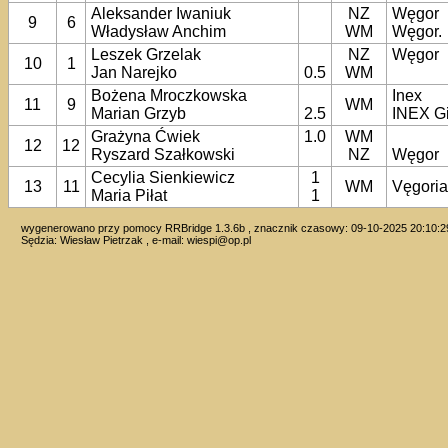
Aleksander Iwaniuk
NZ
Węgor
9
6
Władysław Anchim
WM
Węgor.
Leszek Grzelak
NZ
Węgor
10
1
Jan Narejko
0.5
WM
Bożena Mroczkowska
Inex
11
9
WM
Marian Grzyb
2.5
INEX G
Grażyna Ćwiek
1.0
WM
12
12
Ryszard Szałkowski
NZ
Węgor
Cecylia Sienkiewicz
1
13
11
WM
Vęgori
Maria Piłat
1
wygenerowano przy pomocy RRBridge 1.3.6b , znacznik czasowy: 09-10-2025 20:10:2
Sędzia: Wiesław Pietrzak , e-mail:
wiespi@op.pl