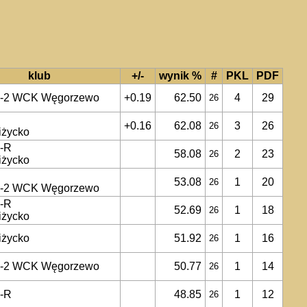
klub
+/-
wynik %
#
PKL
PDF
a-2 WCK Węgorzewo
+0.19
62.50
4
29
26
+0.16
62.08
3
26
26
iżycko
a-R
58.08
2
23
26
iżycko
53.08
1
20
26
a-2 WCK Węgorzewo
a-R
52.69
1
18
26
iżycko
iżycko
51.92
1
16
26
a-2 WCK Węgorzewo
50.77
1
14
26
a-R
48.85
1
12
26