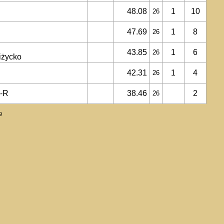
48.08
1
10
26
47.69
1
8
26
43.85
1
6
26
iżycko
42.31
1
4
26
a-R
38.46
2
26
9