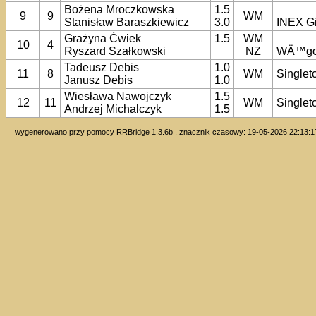
Bożena Mroczkowska
1.5
9
9
WM
Stanisław Baraszkiewicz
3.0
INEX G
Grażyna Ćwiek
1.5
WM
10
4
Ryszard Szałkowski
NZ
WÄ™go
Tadeusz Debis
1.0
11
8
WM
Singlet
Janusz Debis
1.0
Wiesława Nawojczyk
1.5
12
11
WM
Singlet
Andrzej Michalczyk
1.5
wygenerowano przy pomocy RRBridge 1.3.6b , znacznik czasowy: 19-05-2026 22:13:1