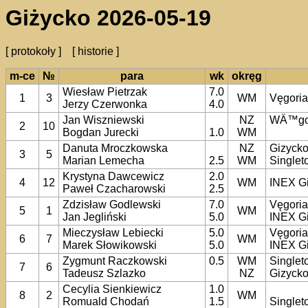
Giżycko 2026-05-19
[ protokoły ]
[ historie ]
m-ce
№
para
wk
okręg
Wiesław Pietrzak
7.0
1
3
WM
Vęgori
Jerzy Czerwonka
4.0
Jan Wiszniewski
NZ
WÄ™go
2
10
Bogdan Jurecki
1.0
WM
Danuta Mroczkowska
NZ
Gizyck
3
5
Marian Lemecha
2.5
WM
Singlet
Krystyna Dawcewicz
2.0
4
12
WM
INEX G
Paweł Czacharowski
2.5
Zdzisław Godlewski
7.0
Vęgori
5
1
WM
Jan Jegliński
5.0
INEX G
Mieczysław Lebiecki
5.0
Vęgori
6
7
WM
Marek Słowikowski
5.0
INEX G
Zygmunt Raczkowski
0.5
WM
Singlet
7
6
Tadeusz Szlazko
NZ
Gizyck
Cecylia Sienkiewicz
1.0
8
2
WM
Romuald Chodań
1.5
Singlet