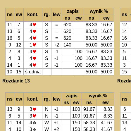
zapis
wynik %
ns
ew
kont.
rg.
lew
ns
ns
ew
ns
ew
11
7
4
S
=
620
83.33
16.67
12
13
6
4
S
=
620
83.33
16.67
14
16
5
4
S
=
620
83.33
16.67
16
9
12
1
S
+2
140
50.00
50.00
10
2
8
4
S
-1
100
16.67
83.33
5
4
3
4
S
-1
100
16.67
83.33
11
14
1
4
S
-1
100
16.67
83.33
3
10
15
średnia
50.00
50.00
15
Rozdanie 13
Rozda
zapis
wynik %
ns
ew
kont.
rg.
lew
ns
ns
ew
ns
ew
13
9
3
N
-1
100
91.67
8.33
6
6
5
3
N
-1
100
91.67
8.33
11
11
14
4
W
+1
150
58.33
41.67
13
4
10
3
W
+2
150
58.33
41.67
4