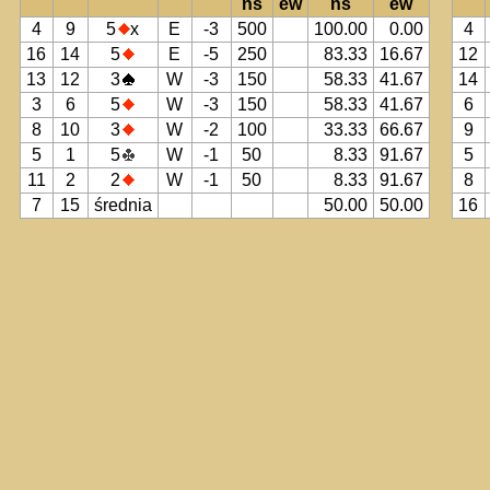
ns
ew
ns
ew
4
9
5
x
E
-3
500
100.00
0.00
4
16
14
5
E
-5
250
83.33
16.67
12
13
12
3
W
-3
150
58.33
41.67
14
3
6
5
W
-3
150
58.33
41.67
6
8
10
3
W
-2
100
33.33
66.67
9
5
1
5
W
-1
50
8.33
91.67
5
11
2
2
W
-1
50
8.33
91.67
8
7
15
średnia
50.00
50.00
16