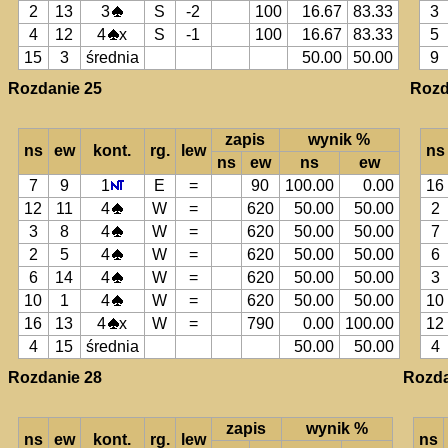
2
13
3
S
-2
100
16.67
83.33
3
4
12
4
x
S
-1
100
16.67
83.33
5
15
3
średnia
50.00
50.00
9
Rozdanie 25
Rozd
zapis
wynik %
ns
ew
kont.
rg.
lew
ns
ns
ew
ns
ew
7
9
1
E
=
90
100.00
0.00
16
12
11
4
W
=
620
50.00
50.00
2
3
8
4
W
=
620
50.00
50.00
7
2
5
4
W
=
620
50.00
50.00
6
6
14
4
W
=
620
50.00
50.00
3
10
1
4
W
=
620
50.00
50.00
10
16
13
4
x
W
=
790
0.00
100.00
12
4
15
średnia
50.00
50.00
4
Rozdanie 28
Rozda
zapis
wynik %
ns
ew
kont.
rg.
lew
ns