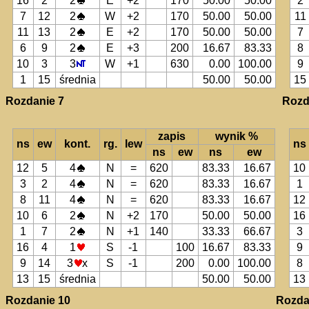
16
2
2
E
+2
170
50.00
50.00
2
7
12
2
W
+2
170
50.00
50.00
11
11
13
2
E
+2
170
50.00
50.00
7
6
9
2
E
+3
200
16.67
83.33
8
10
3
3
W
+1
630
0.00
100.00
9
1
15
średnia
50.00
50.00
15
Rozdanie 7
Rozd
zapis
wynik %
ns
ew
kont.
rg.
lew
ns
ns
ew
ns
ew
12
5
4
N
=
620
83.33
16.67
10
3
2
4
N
=
620
83.33
16.67
1
8
11
4
N
=
620
83.33
16.67
12
10
6
2
N
+2
170
50.00
50.00
16
1
7
2
N
+1
140
33.33
66.67
3
16
4
1
S
-1
100
16.67
83.33
9
9
14
3
x
S
-1
200
0.00
100.00
8
13
15
średnia
50.00
50.00
13
Rozdanie 10
Rozda