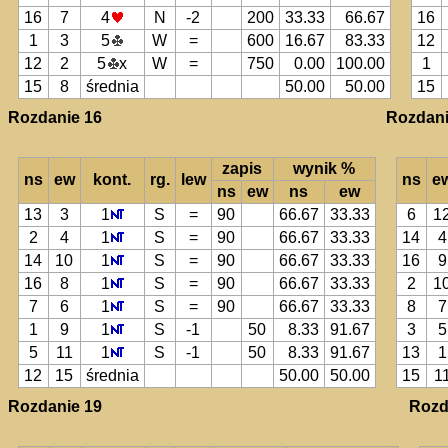
16
7
4
N
-2
200
33.33
66.67
16
1
3
5
W
=
600
16.67
83.33
12
12
2
5
x
W
=
750
0.00
100.00
1
15
8
średnia
50.00
50.00
15
Rozdanie 16
Rozdani
zapis
wynik %
ns
ew
kont.
rg.
lew
ns
e
ns
ew
ns
ew
13
3
1
S
=
90
66.67
33.33
6
1
2
4
1
S
=
90
66.67
33.33
14
4
14
10
1
S
=
90
66.67
33.33
16
9
16
8
1
S
=
90
66.67
33.33
2
1
7
6
1
S
=
90
66.67
33.33
8
7
1
9
1
S
-1
50
8.33
91.67
3
5
5
11
1
S
-1
50
8.33
91.67
13
1
12
15
średnia
50.00
50.00
15
1
Rozdanie 19
Rozd