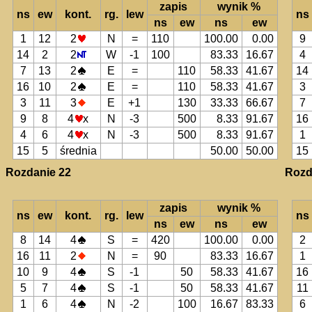
zapis
wynik %
ns
ew
kont.
rg.
lew
ns
ns
ew
ns
ew
1
12
2
N
=
110
100.00
0.00
9
14
2
2
W
-1
100
83.33
16.67
4
7
13
2
E
=
110
58.33
41.67
14
16
10
2
E
=
110
58.33
41.67
3
3
11
3
E
+1
130
33.33
66.67
7
9
8
4
x
N
-3
500
8.33
91.67
16
4
6
4
x
N
-3
500
8.33
91.67
1
15
5
średnia
50.00
50.00
15
Rozdanie 22
Rozd
zapis
wynik %
ns
ew
kont.
rg.
lew
ns
ns
ew
ns
ew
8
14
4
S
=
420
100.00
0.00
2
16
11
2
N
=
90
83.33
16.67
1
10
9
4
S
-1
50
58.33
41.67
16
5
7
4
S
-1
50
58.33
41.67
11
1
6
4
N
-2
100
16.67
83.33
6