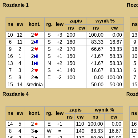
Rozdanie 1
Rozd
zapis
wynik %
ns
ew
kont.
rg.
lew
ns
ns
ew
ns
ew
10
12
2
S
+3
200
100.00
0.00
13
6
11
2
S
+2
180
83.33
16.67
9
9
2
2
S
+2
170
66.67
33.33
16
16
1
2
S
+1
150
41.67
58.33
10
13
4
1
N
+2
150
41.67
58.33
5
7
3
2
S
+1
140
16.67
83.33
6
5
8
2
E
-2
100
0.00
100.00
7
15
14
średnia
50.00
50.00
15
Rozdanie 4
Rozd
zapis
wynik %
ns
ew
kont.
rg.
lew
ns
ns
ew
ns
ew
14
5
2
E
+1
110
100.00
0.00
16
8
4
3
W
=
140
83.33
16.67
12