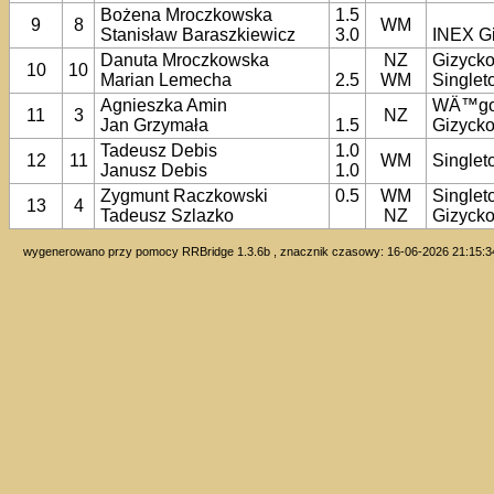
Bożena Mroczkowska
1.5
9
8
WM
Stanisław Baraszkiewicz
3.0
INEX G
Danuta Mroczkowska
NZ
Gizyck
10
10
Marian Lemecha
2.5
WM
Singlet
Agnieszka Amin
WÄ™go
11
3
NZ
Jan Grzymała
1.5
Gizyck
Tadeusz Debis
1.0
12
11
WM
Singlet
Janusz Debis
1.0
Zygmunt Raczkowski
0.5
WM
Singlet
13
4
Tadeusz Szlazko
NZ
Gizyck
wygenerowano przy pomocy RRBridge 1.3.6b , znacznik czasowy: 16-06-2026 21:15:3