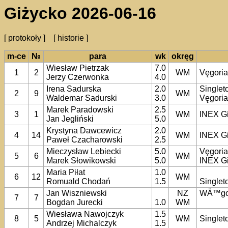
Giżycko 2026-06-16
[ protokoły ]
[ historie ]
m-ce
№
para
wk
okręg
Wiesław Pietrzak
7.0
1
2
WM
Vęgori
Jerzy Czerwonka
4.0
Irena Sadurska
2.0
Singlet
2
9
WM
Waldemar Sadurski
3.0
Vęgori
Marek Paradowski
2.5
3
1
WM
INEX G
Jan Jegliński
5.0
Krystyna Dawcewicz
2.0
4
14
WM
INEX G
Paweł Czacharowski
2.5
Mieczysław Lebiecki
5.0
Vęgori
5
6
WM
Marek Słowikowski
5.0
INEX G
Maria Piłat
1.0
6
12
WM
Romuald Chodań
1.5
Singlet
Jan Wiszniewski
NZ
WÄ™go
7
7
Bogdan Jurecki
1.0
WM
Wiesława Nawojczyk
1.5
8
5
WM
Singlet
Andrzej Michalczyk
1.5