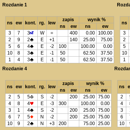
Rozdanie 1
Rozda
zapis
wynik %
ns
ew
kont.
rg.
lew
ns
ns
ew
ns
ew
3
7
3
W
=
400
0.00
100.00
3
2
9
2
E
+1
140
25.00
75.00
2
5
6
4
E
-2
100
100.00
0.00
5
10
8
3
E
-1
50
62.50
37.50
10
1
4
3
E
-1
50
62.50
37.50
1
Rozdanie 4
Rozdan
zapis
wynik %
ns
ew
kont.
rg.
lew
ns
ns
ew
ns
ew
2
5
5
S
-2
200
25.00
75.00
2
4
8
4
E
-3
300
100.00
0.00
4
3
1
4
S
-2
200
25.00
75.00
3
6
7
5
N
-2
200
25.00
75.00
6
10
9
2
N
+3
200
75.00
25.00
10