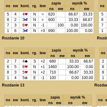
zapis
wynik %
ns
ew
kont.
rg.
lew
ns
ns
ew
ns
ew
5
4
4
N
=
620
66.67
33.33
5
8
2
3
N
=
600
33.33
66.67
8
7
3
6
N
-1
100
0.00
100.00
7
1
6
3
N
+3
690
100.00
0.00
1
Rozdanie 10
Rozd
zapis
wynik %
ns
ew
kont.
rg.
lew
ns
ns
ew
ns
ew
2
7
4
S
+2
680
33.33
66.67
2
6
5
6
N
+1
1460
100.00
0.00
6
8
3
5
N
+2
710
66.67
33.33
8
1
4
5
E
-1
100
0.00
100.00
1
Rozdanie 13
Rozdan
zapis
wynik %
ns
ew
kont.
rg.
lew
ns
ns
ew
ns
ew