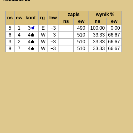
zapis
wynik %
ns
ew
kont.
rg.
lew
ns
ew
ns
ew
5
1
3
E
+3
490
100.00
0.00
6
4
4
W
+3
510
33.33
66.67
3
2
4
W
+3
510
33.33
66.67
8
7
4
W
+3
510
33.33
66.67