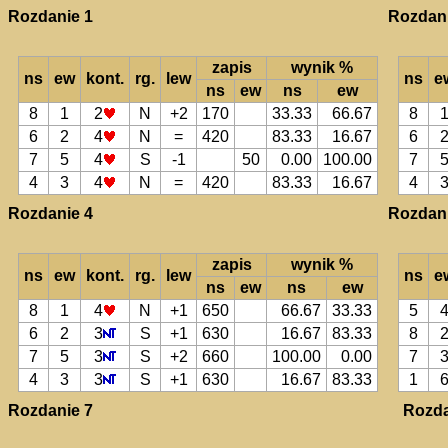
Rozdanie 1
Rozdani
zapis
wynik %
ns
ew
kont.
rg.
lew
ns
e
ns
ew
ns
ew
8
1
2
N
+2
170
33.33
66.67
8
6
2
4
N
=
420
83.33
16.67
6
7
5
4
S
-1
50
0.00
100.00
7
4
3
4
N
=
420
83.33
16.67
4
Rozdanie 4
Rozdani
zapis
wynik %
ns
ew
kont.
rg.
lew
ns
e
ns
ew
ns
ew
8
1
4
N
+1
650
66.67
33.33
5
6
2
3
S
+1
630
16.67
83.33
8
7
5
3
S
+2
660
100.00
0.00
7
4
3
3
S
+1
630
16.67
83.33
1
Rozdanie 7
Rozda