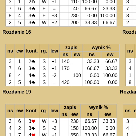
3
1
2
W
+1
110
100.00
0.00
3
7
6
3
E
=
140
66.67
33.33
7
8
4
3
E
+3
230
0.00
100.00
8
2
5
3
W
+2
200
33.33
66.67
2
Rozdanie 16
Rozda
zapis
wynik %
ns
ew
kont.
rg.
lew
ns
ns
ew
ns
ew
3
1
2
S
+1
140
33.33
66.67
3
7
6
3
S
+1
170
66.67
33.33
4
8
4
4
S
-2
100
0.00
100.00
1
2
5
4
S
=
420
100.00
0.00
8
Rozdanie 19
Rozdan
zapis
wynik %
ns
ew
kont.
rg.
lew
ns
ns
ew
ns
ew
3
6
3
W
+3
230
66.67
33.33
3
4
2
3
S
-3
150
100.00
0.00
4
1
7
4
W
+1
650
33.33
66.67
1