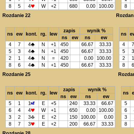
8
5
4
W
+2
680
0.00
100.00
8
Rozdanie 22
Rozdani
zapis
wynik %
ns
ew
kont.
rg.
lew
ns
e
ns
ew
ns
ew
4
7
4
N
+1
450
66.67
33.33
4
5
3
4
N
+1
450
66.67
33.33
5
2
1
4
N
=
420
0.00
100.00
2
8
6
4
N
+1
450
66.67
33.33
8
Rozdanie 25
Rozdan
zapis
wynik %
ns
ew
kont.
rg.
lew
ns
ns
ew
ns
ew
5
1
1
E
+5
240
33.33
66.67
5
6
4
4
W
+1
650
0.00
100.00
6
3
2
3
E
+2
150
100.00
0.00
3
8
7
3
E
+2
200
66.67
33.33
8
Rozdanie 28