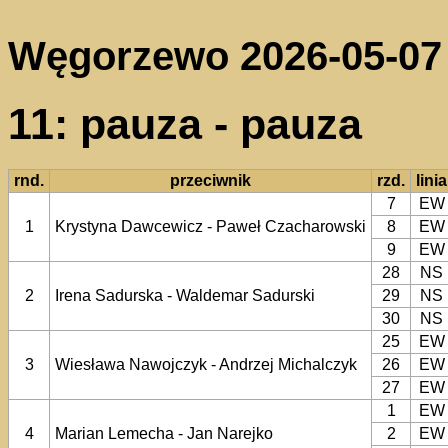
Węgorzewo 2026-05-07
11: pauza - pauza
rnd.
przeciwnik
rzd.
linia
7
EW
1
Krystyna Dawcewicz - Paweł Czacharowski
8
EW
9
EW
28
NS
2
Irena Sadurska - Waldemar Sadurski
29
NS
30
NS
25
EW
3
Wiesława Nawojczyk - Andrzej Michalczyk
26
EW
27
EW
1
EW
4
Marian Lemecha - Jan Narejko
2
EW