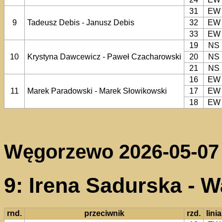
31
EW
9
Tadeusz Debis - Janusz Debis
32
EW
33
EW
19
NS
10
Krystyna Dawcewicz - Paweł Czacharowski
20
NS
21
NS
16
EW
11
Marek Paradowski - Marek Słowikowski
17
EW
18
EW
Węgorzewo 2026-05-07
9: Irena Sadurska - 
rnd.
przeciwnik
rzd.
linia