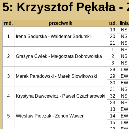
5: Krzysztof Pękała -
rnd.
przeciwnik
rzd.
linia
19
NS
1
Irena Sadurska - Waldemar Sadurski
20
NS
21
NS
1
NS
2
Grażyna Ćwiek - Małgorzata Dobrowolska
2
NS
3
NS
28
EW
3
Marek Paradowski - Marek Słowikowski
29
EW
30
EW
31
NS
4
Krystyna Dawcewicz - Paweł Czacharowski
32
NS
33
NS
13
EW
5
Wiesław Pietrzak - Zenon Wawer
14
EW
15
EW