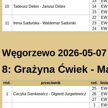
13
EW
10
Tadeusz Debis - Janusz Debis
14
EW
15
EW
22
EW
11
Irena Sadurska - Waldemar Sadurski
23
EW
24
EW
Węgorzewo 2026-05-07
8: Grażyna Ćwiek - M
rnd.
przeciwnik
rzd.
linia
25
EW
1
Cecylia Sienkiewicz - Olgierd Jurgielewicz
26
EW
27
EW
1
EW