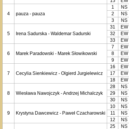
15
EW
1
NS
4
pauza - pauza
2
NS
3
NS
31
EW
5
Irena Sadurska - Waldemar Sadurski
32
EW
33
EW
7
EW
6
Marek Paradowski - Marek Słowikowski
8
EW
9
EW
16
EW
7
Cecylia Sienkiewicz - Olgierd Jurgielewicz
17
EW
18
EW
28
NS
8
Wiesława Nawojczyk - Andrzej Michalczyk
29
NS
30
NS
10
NS
9
Krystyna Dawcewicz - Paweł Czacharowski
11
NS
12
NS
25
NS