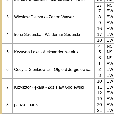
27
NS
7
EW
3
Wiesław Pietrzak - Zenon Wawer
8
EW
9
EW
16
EW
4
Irena Sadurska - Waldemar Sadurski
17
EW
18
EW
4
NS
5
Krystyna Łąka - Aleksander Iwaniuk
5
NS
6
NS
1
EW
6
Cecylia Sienkiewicz - Olgierd Jurgielewicz
2
EW
3
EW
10
EW
7
Krzysztof Pękała - Zdzisław Godlewski
11
EW
12
EW
19
EW
8
pauza - pauza
20
EW
21
EW