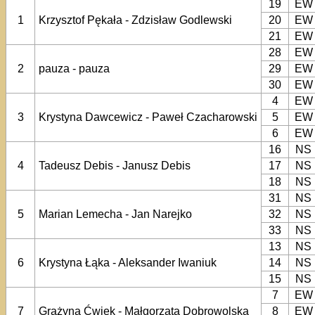
19
EW
1
Krzysztof Pękała - Zdzisław Godlewski
20
EW
21
EW
28
EW
2
pauza - pauza
29
EW
30
EW
4
EW
3
Krystyna Dawcewicz - Paweł Czacharowski
5
EW
6
EW
16
NS
4
Tadeusz Debis - Janusz Debis
17
NS
18
NS
31
NS
5
Marian Lemecha - Jan Narejko
32
NS
33
NS
13
NS
6
Krystyna Łąka - Aleksander Iwaniuk
14
NS
15
NS
7
EW
7
Grażyna Ćwiek - Małgorzata Dobrowolska
8
EW