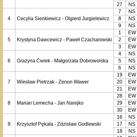
27
NS
7
NS
4
Cecylia Sienkiewicz - Olgierd Jurgielewicz
8
NS
9
NS
1
EW
5
Krystyna Dawcewicz - Paweł Czacharowski
2
EW
3
EW
4
NS
6
Grażyna Ćwiek - Małgorzata Dobrowolska
5
NS
6
NS
19
EW
7
Wiesław Pietrzak - Zenon Wawer
20
EW
21
EW
28
EW
8
Marian Lemecha - Jan Narejko
29
EW
30
EW
16
NS
9
Krzysztof Pękała - Zdzisław Godlewski
17
NS
18
NS