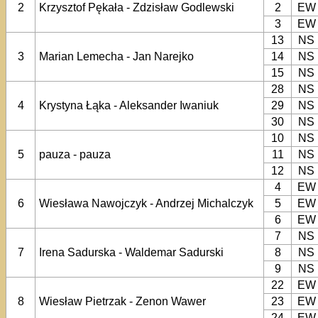
2
Krzysztof Pękała - Zdzisław Godlewski
2
EW
3
EW
13
NS
3
Marian Lemecha - Jan Narejko
14
NS
15
NS
28
NS
4
Krystyna Łąka - Aleksander Iwaniuk
29
NS
30
NS
10
NS
5
pauza - pauza
11
NS
12
NS
4
EW
6
Wiesława Nawojczyk - Andrzej Michalczyk
5
EW
6
EW
7
NS
7
Irena Sadurska - Waldemar Sadurski
8
NS
9
NS
22
EW
8
Wiesław Pietrzak - Zenon Wawer
23
EW
24
EW