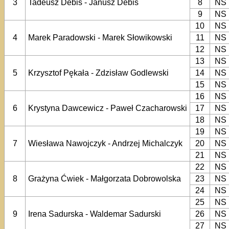
3
Tadeusz Debis - Janusz Debis
8
NS
9
NS
10
NS
4
Marek Paradowski - Marek Słowikowski
11
NS
12
NS
13
NS
5
Krzysztof Pękała - Zdzisław Godlewski
14
NS
15
NS
16
NS
6
Krystyna Dawcewicz - Paweł Czacharowski
17
NS
18
NS
19
NS
7
Wiesława Nawojczyk - Andrzej Michalczyk
20
NS
21
NS
22
NS
8
Grażyna Ćwiek - Małgorzata Dobrowolska
23
NS
24
NS
25
NS
9
Irena Sadurska - Waldemar Sadurski
26
NS
27
NS