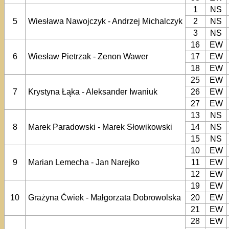
1
NS
5
Wiesława Nawojczyk - Andrzej Michalczyk
2
NS
3
NS
16
EW
6
Wiesław Pietrzak - Zenon Wawer
17
EW
18
EW
25
EW
7
Krystyna Łąka - Aleksander Iwaniuk
26
EW
27
EW
13
NS
8
Marek Paradowski - Marek Słowikowski
14
NS
15
NS
10
EW
9
Marian Lemecha - Jan Narejko
11
EW
12
EW
19
EW
10
Grażyna Ćwiek - Małgorzata Dobrowolska
20
EW
21
EW
28
EW