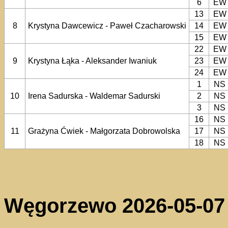
6
EW
13
EW
8
Krystyna Dawcewicz - Paweł Czacharowski
14
EW
15
EW
22
EW
9
Krystyna Łąka - Aleksander Iwaniuk
23
EW
24
EW
1
NS
10
Irena Sadurska - Waldemar Sadurski
2
NS
3
NS
16
NS
11
Grażyna Ćwiek - Małgorzata Dobrowolska
17
NS
18
NS
Węgorzewo 2026-05-07