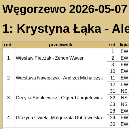
Węgorzewo 2026-05-07
1: Krystyna Łąka - A
rnd.
przeciwnik
rzd.
linia
1
EW
1
Wiesław Pietrzak - Zenon Wawer
2
EW
3
EW
10
EW
2
Wiesława Nawojczyk - Andrzej Michalczyk
11
EW
12
EW
31
NS
3
Cecylia Sienkiewicz - Olgierd Jurgielewicz
32
NS
33
NS
28
EW
4
Grażyna Ćwiek - Małgorzata Dobrowolska
29
EW
30
EW