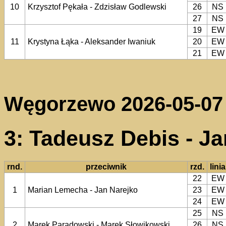
10
Krzysztof Pękała - Zdzisław Godlewski
26
NS
27
NS
19
EW
11
Krystyna Łąka - Aleksander Iwaniuk
20
EW
21
EW
Węgorzewo 2026-05-07
3: Tadeusz Debis - J
rnd.
przeciwnik
rzd.
linia
22
EW
1
Marian Lemecha - Jan Narejko
23
EW
24
EW
25
NS
2
Marek Paradowski - Marek Słowikowski
26
NS