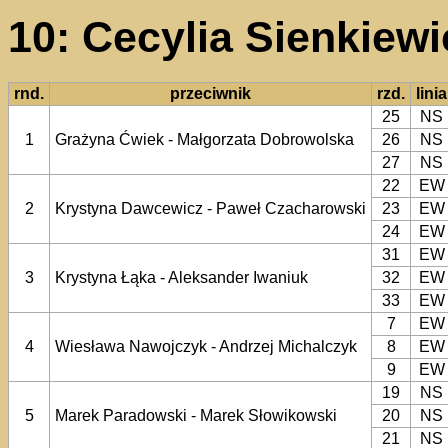
10: Cecylia Sienkiewi
rnd.
przeciwnik
rzd.
linia
25
NS
1
Grażyna Ćwiek - Małgorzata Dobrowolska
26
NS
27
NS
22
EW
2
Krystyna Dawcewicz - Paweł Czacharowski
23
EW
24
EW
31
EW
3
Krystyna Łąka - Aleksander Iwaniuk
32
EW
33
EW
7
EW
4
Wiesława Nawojczyk - Andrzej Michalczyk
8
EW
9
EW
19
NS
5
Marek Paradowski - Marek Słowikowski
20
NS
21
NS