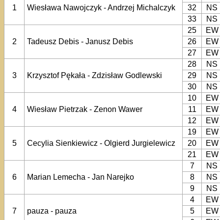
1
Wiesława Nawojczyk - Andrzej Michalczyk
32
NS
33
NS
25
EW
2
Tadeusz Debis - Janusz Debis
26
EW
27
EW
28
NS
3
Krzysztof Pękała - Zdzisław Godlewski
29
NS
30
NS
10
EW
4
Wiesław Pietrzak - Zenon Wawer
11
EW
12
EW
19
EW
5
Cecylia Sienkiewicz - Olgierd Jurgielewicz
20
EW
21
EW
7
NS
6
Marian Lemecha - Jan Narejko
8
NS
9
NS
4
EW
7
pauza - pauza
5
EW