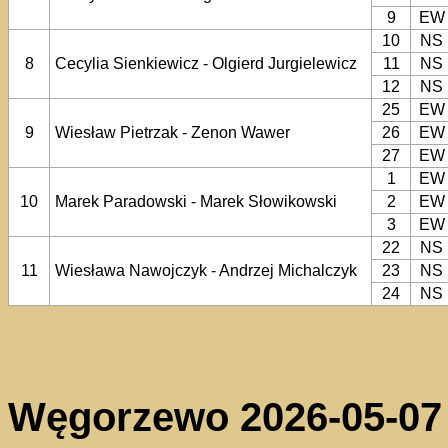
9
EW
10
NS
8
Cecylia Sienkiewicz - Olgierd Jurgielewicz
11
NS
12
NS
25
EW
9
Wiesław Pietrzak - Zenon Wawer
26
EW
27
EW
1
EW
10
Marek Paradowski - Marek Słowikowski
2
EW
3
EW
22
NS
11
Wiesława Nawojczyk - Andrzej Michalczyk
23
NS
24
NS
Węgorzewo 2026-05-07