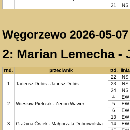
21
NS
Węgorzewo 2026-05-07
2: Marian Lemecha - 
rnd.
przeciwnik
rzd.
linia
22
NS
1
Tadeusz Debis - Janusz Debis
23
NS
24
NS
4
EW
2
Wiesław Pietrzak - Zenon Wawer
5
EW
6
EW
13
EW
3
Grażyna Ćwiek - Małgorzata Dobrowolska
14
EW