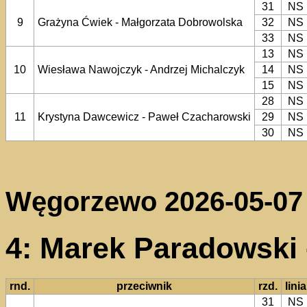
31
NS
9
Grażyna Ćwiek - Małgorzata Dobrowolska
32
NS
33
NS
13
NS
10
Wiesława Nawojczyk - Andrzej Michalczyk
14
NS
15
NS
28
NS
11
Krystyna Dawcewicz - Paweł Czacharowski
29
NS
30
NS
Węgorzewo 2026-05-07
4: Marek Paradowski 
rnd.
przeciwnik
rzd.
linia
31
NS