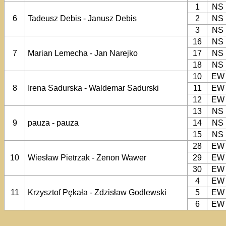
1
NS
6
Tadeusz Debis - Janusz Debis
2
NS
3
NS
16
NS
7
Marian Lemecha - Jan Narejko
17
NS
18
NS
10
EW
8
Irena Sadurska - Waldemar Sadurski
11
EW
12
EW
13
NS
9
pauza - pauza
14
NS
15
NS
28
EW
10
Wiesław Pietrzak - Zenon Wawer
29
EW
30
EW
4
EW
11
Krzysztof Pękała - Zdzisław Godlewski
5
EW
6
EW