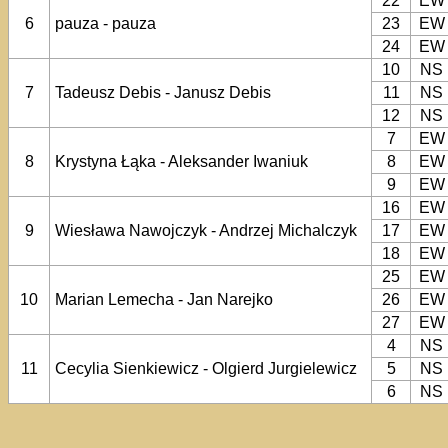
22
EW
6
pauza - pauza
23
EW
24
EW
10
NS
7
Tadeusz Debis - Janusz Debis
11
NS
12
NS
7
EW
8
Krystyna Łąka - Aleksander Iwaniuk
8
EW
9
EW
16
EW
9
Wiesława Nawojczyk - Andrzej Michalczyk
17
EW
18
EW
25
EW
10
Marian Lemecha - Jan Narejko
26
EW
27
EW
4
NS
11
Cecylia Sienkiewicz - Olgierd Jurgielewicz
5
NS
6
NS