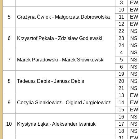
3
EW
10
EW
5
Grażyna Ćwiek - Małgorzata Dobrowolska
11
EW
12
EW
22
NS
6
Krzysztof Pękała - Zdzisław Godlewski
23
NS
24
NS
4
NS
7
Marek Paradowski - Marek Słowikowski
5
NS
6
NS
19
NS
8
Tadeusz Debis - Janusz Debis
20
NS
21
NS
13
EW
9
Cecylia Sienkiewicz - Olgierd Jurgielewicz
14
EW
15
EW
16
NS
10
Krystyna Łąka - Aleksander Iwaniuk
17
NS
18
NS
31
EW