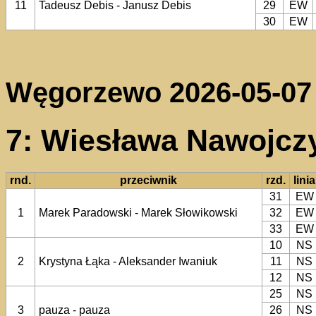
11
Tadeusz Debis - Janusz Debis
29
EW
30
EW
Węgorzewo 2026-05-07
7: Wiesława Nawojczy
rnd.
przeciwnik
rzd.
linia
31
EW
1
Marek Paradowski - Marek Słowikowski
32
EW
33
EW
10
NS
2
Krystyna Łąka - Aleksander Iwaniuk
11
NS
12
NS
25
NS
3
pauza - pauza
26
NS