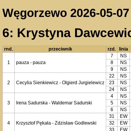
Węgorzewo 2026-05-07
6: Krystyna Dawcewi
rnd.
przeciwnik
rzd.
linia
7
NS
1
pauza - pauza
8
NS
9
NS
22
NS
2
Cecylia Sienkiewicz - Olgierd Jurgielewicz
23
NS
24
NS
4
NS
3
Irena Sadurska - Waldemar Sadurski
5
NS
6
NS
31
EW
4
Krzysztof Pękała - Zdzisław Godlewski
32
EW
33
EW