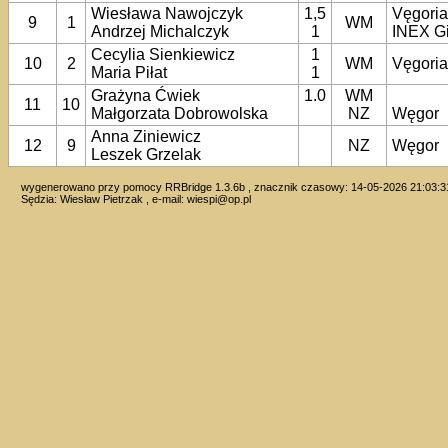
Wiesława Nawojczyk
1,5
Vęgori
9
1
WM
Andrzej Michalczyk
1
INEX G
Cecylia Sienkiewicz
1
10
2
WM
Vęgori
Maria Piłat
1
Grażyna Ćwiek
1.0
WM
11
10
Małgorzata Dobrowolska
NZ
Węgor
Anna Ziniewicz
12
9
NZ
Węgor
Leszek Grzelak
wygenerowano przy pomocy RRBridge 1.3.6b , znacznik czasowy: 14-05-2026 21:03:3
Sędzia: Wiesław Pietrzak , e-mail:
wiespi@op.pl