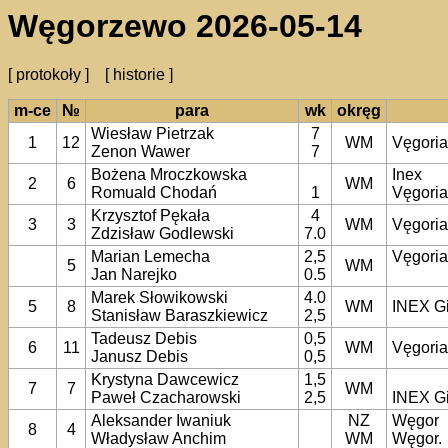
Węgorzewo 2026-05-14
[ protokoły ]
[ historie ]
m-ce
№
para
wk
okręg
Wiesław Pietrzak
7
1
12
WM
Vęgori
Zenon Wawer
7
Bożena Mroczkowska
Inex
2
6
WM
Romuald Chodań
1
Vęgori
Krzysztof Pękała
4
3
3
WM
Vęgori
Zdzisław Godlewski
7.0
Marian Lemecha
2,5
Vęgori
5
WM
Jan Narejko
0.5
Marek Słowikowski
4.0
5
8
WM
INEX G
Stanisław Baraszkiewicz
2,5
Tadeusz Debis
0,5
6
11
WM
Vęgoria
Janusz Debis
0,5
Krystyna Dawcewicz
1,5
7
7
WM
Paweł Czacharowski
2,5
INEX G
Aleksander Iwaniuk
NZ
Węgor
8
4
Władysław Anchim
WM
Węgor.