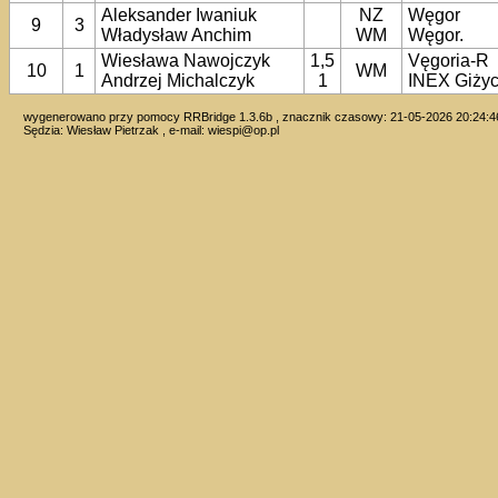
Aleksander Iwaniuk
NZ
Węgor
9
3
Władysław Anchim
WM
Węgor.
Wiesława Nawojczyk
1,5
Vęgoria-R
10
1
WM
Andrzej Michalczyk
1
INEX Giży
wygenerowano przy pomocy RRBridge 1.3.6b , znacznik czasowy: 21-05-2026 20:24:4
Sędzia: Wiesław Pietrzak , e-mail:
wiespi@op.pl