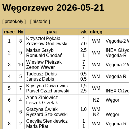
Węgorzewo 2026-05-21
[ protokoły ]
[ historie ]
m-ce
№
para
wk
okręg
Krzysztof Pękała
4
1
8
WM
Vęgoria-2
Zdzisław Godlewski
7.0
Marian Grzyb
2.5
INEX Giży
2
9
WM
Romuald Chodań
1
Vęgoria-R
Wiesław Pietrzak
7
3
10
WM
Vęgoria-2
Zenon Wawer
7
Tadeusz Debis
0,5
4
5
WM
Vęgoria R
Janusz Debis
0,5
Krystyna Dawcewicz
1,5
5
7
WM
Paweł Czacharowski
2,5
INEX Giży
Anna Ziniewicz
6
4
NZ
Węgor
Leszek Grzelak
Grażyna Ćwiek
1.0
WM
7
6
Ryszard Szałkowski
NZ
Węgor
Cecylia Sienkiewicz
1
8
2
WM
Vęgoria-R
Maria Piłat
1