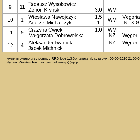
Tadeusz Wysokowicz
9
11
Zenon Kryński
3.0
WM
Wiesława Nawojczyk
1,5
Vęgori
10
1
WM
Andrzej Michalczyk
1
INEX G
Grażyna Ćwiek
1.0
WM
11
9
Małgorzata Dobrowolska
NZ
Węgor
Aleksander Iwaniuk
NZ
Węgor
12
4
Jacek Michnicki
wygenerowano przy pomocy RRBridge 1.3.6b , znacznik czasowy: 05-06-2026 21:08:0
Sędzia: Wiesław Pietrzak , e-mail:
wiespi@op.pl