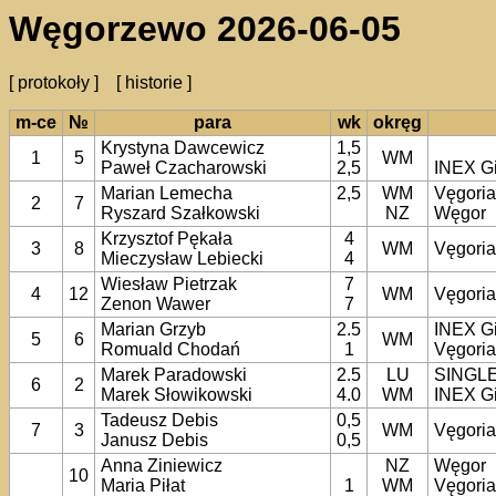
Węgorzewo 2026-06-05
[ protokoły ]
[ historie ]
m-ce
№
para
wk
okręg
Krystyna Dawcewicz
1,5
1
5
WM
Paweł Czacharowski
2,5
INEX G
Marian Lemecha
2,5
WM
Vęgori
2
7
Ryszard Szałkowski
NZ
Węgor
Krzysztof Pękała
4
3
8
WM
Vęgori
Mieczysław Lebiecki
4
Wiesław Pietrzak
7
4
12
WM
Vęgori
Zenon Wawer
7
Marian Grzyb
2.5
INEX G
5
6
WM
Romuald Chodań
1
Vęgori
Marek Paradowski
2.5
LU
SINGLE
6
2
Marek Słowikowski
4.0
WM
INEX G
Tadeusz Debis
0,5
7
3
WM
Vęgoria
Janusz Debis
0,5
Anna Ziniewicz
NZ
Węgor
10
Maria Piłat
1
WM
Vęgori