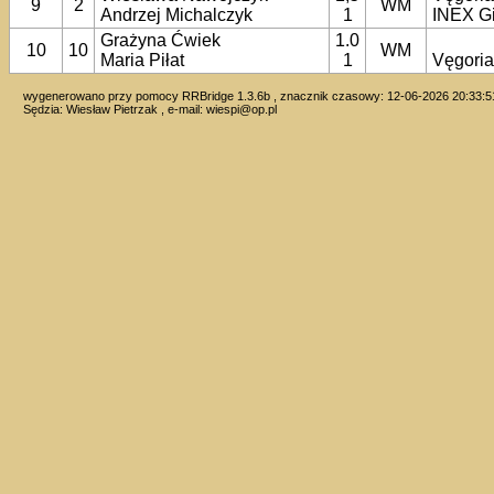
9
2
WM
Andrzej Michalczyk
1
INEX G
Grażyna Ćwiek
1.0
10
10
WM
Maria Piłat
1
Vęgori
wygenerowano przy pomocy RRBridge 1.3.6b , znacznik czasowy: 12-06-2026 20:33:5
Sędzia: Wiesław Pietrzak , e-mail:
wiespi@op.pl