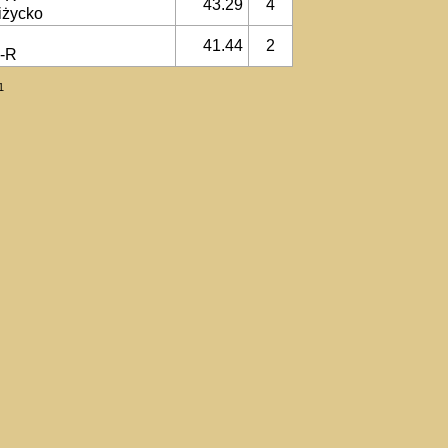
43.29
4
iżycko
41.44
2
a-R
1