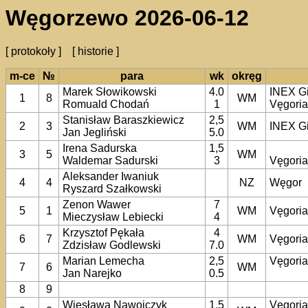
Węgorzewo 2026-06-12
[ protokoły ]
[ historie ]
m-ce
№
para
wk
okręg
Marek Słowikowski
4.0
INEX G
1
8
WM
Romuald Chodań
1
Vęgori
Stanisław Baraszkiewicz
2,5
2
3
WM
INEX G
Jan Jegliński
5.0
Irena Sadurska
1,5
3
5
WM
Waldemar Sadurski
3
Vęgori
Aleksander Iwaniuk
4
4
NZ
Węgor
Ryszard Szałkowski
Zenon Wawer
7
5
1
WM
Vęgori
Mieczysław Lebiecki
4
Krzysztof Pękała
4
6
7
WM
Vęgori
Zdzisław Godlewski
7.0
Marian Lemecha
2,5
Vęgori
7
6
WM
Jan Narejko
0.5
8
9
Wiesława Nawojczyk
1,5
Vęgori