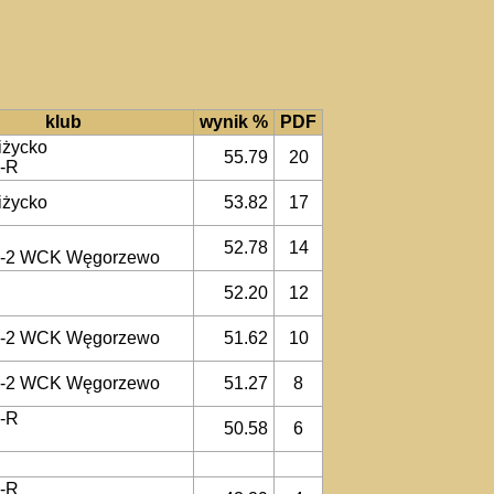
klub
wynik %
PDF
iżycko
55.79
20
a-R
iżycko
53.82
17
52.78
14
a-2 WCK Węgorzewo
52.20
12
a-2 WCK Węgorzewo
51.62
10
a-2 WCK Węgorzewo
51.27
8
a-R
50.58
6
a-R