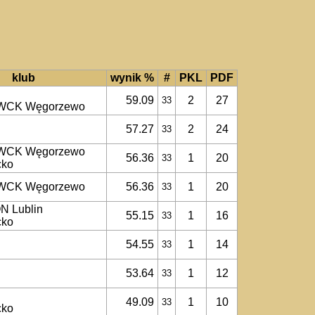
klub
wynik %
#
PKL
PDF
59.09
2
27
33
 WCK Węgorzewo
57.27
2
24
33
 WCK Węgorzewo
56.36
1
20
33
cko
 WCK Węgorzewo
56.36
1
20
33
 Lublin
55.15
1
16
33
cko
54.55
1
14
33
53.64
1
12
33
49.09
1
10
33
cko