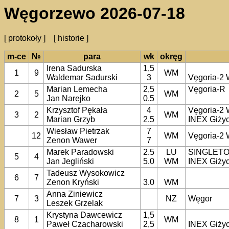
Węgorzewo 2026-07-18
[ protokoły ]
[ historie ]
m-ce
№
para
wk
okręg
Irena Sadurska
1,5
1
9
WM
Waldemar Sadurski
3
Vęgoria-2
Marian Lemecha
2,5
Vęgoria-R
2
5
WM
Jan Narejko
0.5
Krzysztof Pękała
4
Vęgoria-2
3
2
WM
Marian Grzyb
2.5
INEX Giży
Wiesław Pietrzak
7
12
WM
Vęgoria-2
Zenon Wawer
7
Marek Paradowski
2.5
LU
SINGLETON
5
4
Jan Jegliński
5.0
WM
INEX Giży
Tadeusz Wysokowicz
6
7
Zenon Kryński
3.0
WM
Anna Ziniewicz
7
3
NZ
Węgor
Leszek Grzelak
Krystyna Dawcewicz
1,5
8
1
WM
Paweł Czacharowski
2,5
INEX Giży