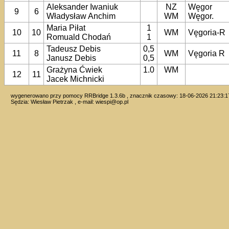
Aleksander Iwaniuk
NZ
Węgor
9
6
Władysław Anchim
WM
Węgor.
Maria Piłat
1
10
10
WM
Vęgoria-R
Romuald Chodań
1
Tadeusz Debis
0,5
11
8
WM
Vęgoria R
Janusz Debis
0,5
Grażyna Ćwiek
1.0
WM
12
11
Jacek Michnicki
wygenerowano przy pomocy RRBridge 1.3.6b , znacznik czasowy: 18-06-2026 21:23:1
Sędzia: Wiesław Pietrzak , e-mail:
wiespi@op.pl