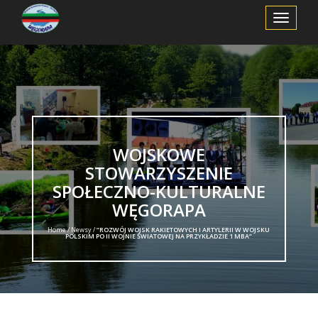
Toggle
Navigation
WOJSKOWE
STOWARZYSZENIE
SPOŁECZNO-KULTURALNE
WĘGORAPA
Home /
Newsy
/
”ROZWÓJ WOJSK RAKIETOWYCH I ARTYLERII W WOJSKU
POLSKIM PO II WOJNIE ŚWIATOWEJ NA PRZYKŁADZIE 1 MBA”