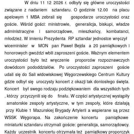
W dniu 11 12 2026 r. odbyły się główne uroczystości
związane z nadaniem sztandaru. O godzinie 12.00 na placu
apelowym 1 MBA zebrali się gospodarze uroczystości oraz
goście. Wśród gości: ministrowie, generalicja, biskupi, władze
administracyjne i samorządowe, mieszkańcy, kombatanci,
młodzież. W imieniu Prezydenta RP sztandar jednostce wręczył
wiceminister w MON pan Paweł Bejda a 20 pamiątkowych i
honorowych gwoździ wbili zaproszeni goście. Ważnym elementem
uroczystości było też wręczenie proporców rozpoznawczych
dowódcom pododdziałów. Po uroczystości zaproszeni goście
udali się do Sali widowiskowej Węgorzewskiego Centrum Kultury
gdzie odbył się uroczysty koncert z okazji tak doniosłego święta.
Koncert był swego rodzaju podziękowaniem dla wszystkich tych
, którzy przyczynili się do finału. W części artystycznej wystąpiły
amatorskie zespoły artystyczne, w tym zespoły, które działają
przy Klubie 1 Mazurskiej Brygady Artylerii a wspierane są przez
WSSK Węgorapa. Na zakończenie koncertu pamiątkowe
miniaturki sztandaru otrzymali goście: generalicja, samorządowcy.
Każdy uczestnik koncertu otrzymała też pamiątkowy proporczyk