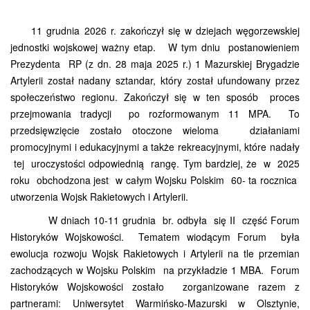
11 grudnia 2026 r. zakończył się w dziejach węgorzewskiej
jednostki wojskowej ważny etap. W tym dniu postanowieniem
Prezydenta RP (z dn. 28 maja 2025 r.) 1 Mazurskiej Brygadzie
Artylerii został nadany sztandar, który został ufundowany przez
społeczeństwo regionu. Zakończył się w ten sposób proces
przejmowania tradycji po rozformowanym 11 MPA. To
przedsięwzięcie zostało otoczone wieloma działaniami
promocyjnymi i edukacyjnymi a także rekreacyjnymi, które nadały
tej uroczystości odpowiednią rangę. Tym bardziej, że w 2025
roku obchodzona jest w całym Wojsku Polskim 60- ta rocznica
utworzenia Wojsk Rakietowych i Artylerii.
W dniach 10-11 grudnia br. odbyła się II część Forum
Historyków Wojskowości. Tematem wiodącym Forum była
ewolucja rozwoju Wojsk Rakietowych i Artylerii na tle przemian
zachodzących w Wojsku Polskim na przykładzie 1 MBA. Forum
Historyków Wojskowości zostało zorganizowane razem z
partnerami: Uniwersytet Warmińsko-Mazurski w Olsztynie,