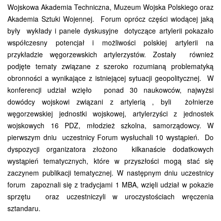
Wojskowa Akademia Techniczna, Muzeum Wojska Polskiego oraz
Akademia Sztuki Wojennej. Forum oprócz części wiodącej jaką
były wykłady i panele dyskusyjne dotyczące artylerii pokazało
współczesny potencjał i możliwości polskiej artylerii na
przykładzie węgorzewskich artylerzystów. Zostały również
podjęte tematy związane z szeroko rozumianą problematyką
obronności a wynikające z istniejącej sytuacji geopolitycznej. W
konferencji udział wzięło ponad 30 naukowców, najwyżsi
dowódcy wojskowi związani z artylerią , byli żołnierze
węgorzewskiej jednostki wojskowej, artylerzyści z jednostek
wojskowych 16 PDZ, młodzież szkolna, samorządowcy. W
pierwszym dniu uczestnicy Forum wysłuchali 10 wystąpień. Do
dyspozycji organizatora złożono kilkanaście dodatkowych
wystąpień tematycznych, które w przyszłości mogą stać się
zaczynem publikacji tematycznej. W następnym dniu uczestnicy
forum zapoznali się z tradycjami 1 MBA, wzięli udział w pokazie
sprzętu oraz uczestniczyli w uroczystościach wręczenia
sztandaru.