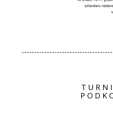
sztandaru nadan
u
TURN
PODK