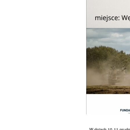
W dniach 10-11 grudn