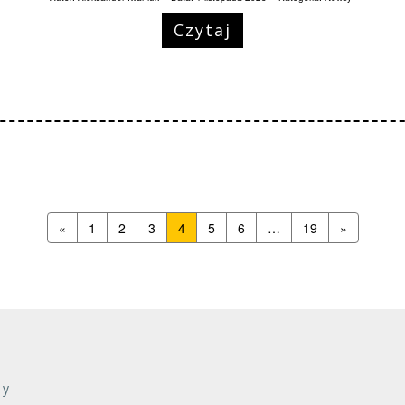
Czytaj
«
1
2
3
4
5
6
…
19
»
zy