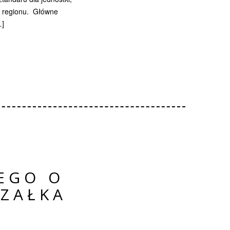
 regionu. Główne
…]
EGO O
ZAŁKA