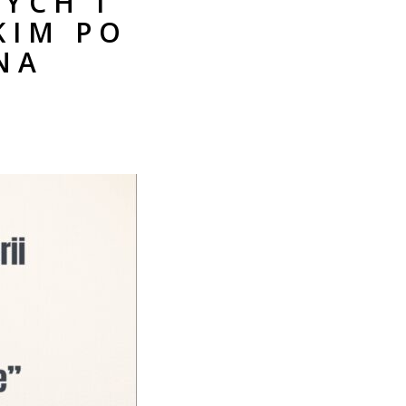
YCH I
KIM PO
NA
”