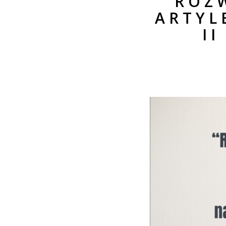
”ROZ
ARTYL
I