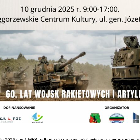
ia 2025 r. w 1 MBA odbędą się uroczystości związane z wręczeniem szt