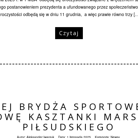
ego postanowieniem prezydenta a ufundowanego przez społeczeństwo
roczystości odbędą się w dniu 11 grudnia, a więc prawie równo trzy [
Czytaj
IEJ BRYDŻA SPORTOW
OWĘ KASZTANKI MARS
PIŁSUDSKIEGO
Autor:
Aleksander Iwaniuk
Data:
1 listopada 2025
Kategoria:
Newsy