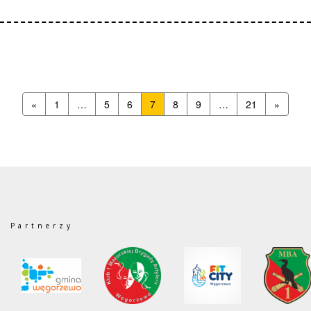
«
1
…
5
6
7
8
9
…
21
»
Partnerzy