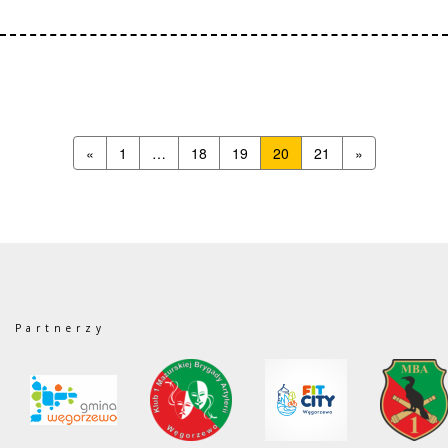
«
1
…
18
19
20
21
»
Partnerzy